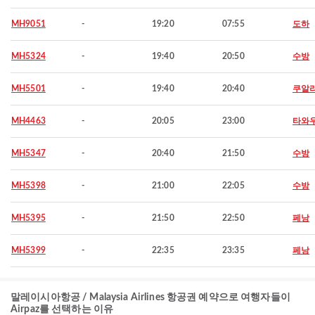
MH9051
-
19:20
07:55
도하
MH5324
-
19:40
20:50
수방
MH5501
-
19:40
20:40
쿠알
MH4463
-
20:05
23:00
타와
MH5347
-
20:40
21:50
수방
MH5398
-
21:00
22:05
수방
MH5395
-
21:50
22:50
페낭
MH5399
-
22:35
23:35
페낭
말레이시아항공 / Malaysia Airlines 항공권 예약으로 여행자들이
Airpaz를 선택하는 이유