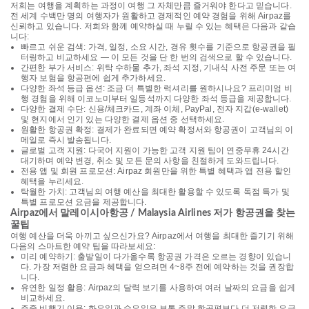
저희는 여행을 계획하는 과정이 여행 그 자체만큼 즐거워야 한다고 믿습니다.
전 세계 수백만 명의 여행자가 원활하고 경제적인 예약 경험을 위해 Airpaz를
신뢰하고 있습니다. 저희와 함께 예약하실 때 누릴 수 있는 혜택은 다음과 같습
니다:
빠르고 쉬운 검색: 가격, 일정, 소요 시간, 경유 횟수를 기준으로 항공권을 필
터링하고 비교하세요 — 이 모든 것을 단 한 번의 검색으로 할 수 있습니다.
간편한 부가 서비스: 위탁 수하물 추가, 좌석 지정, 기내식 사전 주문 또는 여
행자 보험을 항공편에 쉽게 추가하세요.
다양한 좌석 등급 옵션: 조금 더 특별한 럭셔리를 원하시나요? 프리미엄 비
행 경험을 위해 이코노미부터 일등석까지 다양한 좌석 등급을 제공합니다.
다양한 결제 수단: 신용/체크카드, 계좌 이체, PayPal, 전자 지갑(e-wallet)
및 현지에서 인기 있는 다양한 결제 옵션 중 선택하세요.
원활한 항공권 확정: 결제가 완료되면 예약 확정서와 항공권이 고객님의 이
메일로 즉시 발송됩니다.
글로벌 고객 지원: 다국어 지원이 가능한 고객 지원 팀이 연중무휴 24시간
대기하며 예약 변경, 취소 및 모든 문의 사항을 친절하게 도와드립니다.
전용 앱 및 회원 프로모션: Airpaz 회원만을 위한 특별 혜택과 앱 전용 할인
혜택을 누리세요.
탁월한 가치: 고객님의 여행 예산을 최대한 활용할 수 있도록 독점 특가 및
특별 프로모션 요금을 제공합니다.
Airpaz에서 말레이시아항공 / Malaysia Airlines 저가 항공권을 찾는
꿀팁
여행 예산을 더욱 아끼고 싶으신가요? Airpaz에서 여행을 최대한 즐기기 위해
다음의 스마트한 예약 팁을 따라보세요:
미리 예약하기: 출발일이 다가올수록 항공권 가격은 오르는 경향이 있습니
다. 가장 저렴한 요금과 혜택을 얻으려면 4~8주 전에 예약하는 것을 권장합
니다.
유연한 일정 활용: Airpaz의 달력 보기를 사용하여 여러 날짜의 요금을 쉽게
비교하세요.
주중 비행기 이용: 화요일과 수요일은 보통 주말 항공편보다 더 저렴한 요금