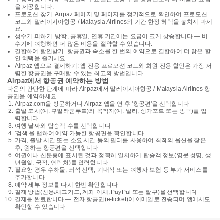
을 제공합니다.
프로모션 찾기: Airpaz 페이지 및 페이지를 정기적으로 확인하여 프로모션
코드와 말레이시아항공 / Malaysia Airlines의 기간 한정 혜택을 놓치지 마세
요.
성수기 피하기: 방학, 공휴일, 연휴 기간에는 요금이 크게 상승합니다 — 비
수기에 여행하면 더 많은 비용을 절약할 수 있습니다.
결합하여 할인받기: 항공권과 숙소를 한 번의 예약으로 결합하여 더 많은 할
인 혜택을 즐기세요.
Airpaz 앱으로 결제하기: 앱 전용 프로모션 코드와 회원 전용 할인은 가장 저
렴한 항공권을 구매할 수 있는 최고의 방법입니다.
Airpaz에서 항공권 예약하는 방법
다음의 간단한 단계에 따라 Airpaz에서 말레이시아항공 / Malaysia Airlines 항
공권을 예약하세요:
Airpaz.com을 방문하거나 Airpaz 앱을 연 후 '항공편'을 선택합니다
출발 도시(예: 쿠알라룸푸르)와 목적지(예: 발리, 싱가포르 또는 방콕)를 입
력합니다
여행 날짜와 탑승객 수를 선택합니다
'검색'을 탭하여 예약 가능한 항공편을 확인합니다
가격, 출발 시간 또는 소요 시간 등의 필터를 사용하여 최적의 옵션을 찾은
후, 원하는 항공편을 선택합니다
여권이나 신분증에 표시된 것과 정확히 일치하게 탑승객 정보(영문 성명, 생
년월일, 국적, 연락처)를 입력합니다
필요한 경우 수하물, 좌석 선택, 기내식 또는 여행자 보험 등 부가 서비스를
추가합니다
예약 세부 정보를 다시 한번 확인합니다
결제 방법(신용/체크카드, 계좌 이체, PayPal 또는 할부)을 선택합니다
결제를 완료합니다 — 전자 항공권(e-ticket)이 이메일로 전송되며 앱에서도
확인할 수 있습니다