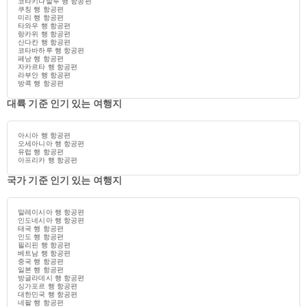
코타키나발루 행 항공편
쿠칭 행 항공편
미리 행 항공편
타와우 행 항공편
랑카위 행 항공편
산다칸 행 항공편
코타바하루 행 항공편
페낭 행 항공편
자카르타 행 항공편
라부안 행 항공편
방콕 행 항공편
대륙 기준 인기 있는 여행지
아시아 행 항공편
오세아니아 행 항공편
유럽 행 항공편
아프리카 행 항공편
국가 기준 인기 있는 여행지
말레이시아 행 항공편
인도네시아 행 항공편
태국 행 항공편
인도 행 항공편
필리핀 행 항공편
베트남 행 항공편
중국 행 항공편
일본 행 항공편
방글라데시 행 항공편
싱가포르 행 항공편
대한민국 행 항공편
네팔 행 항공편