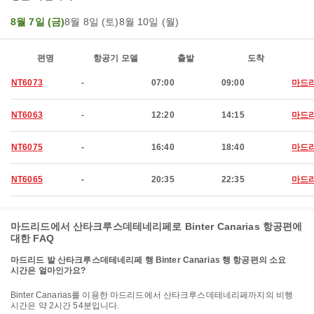
8월 7일 (금)
8월 8일 (토)
8월 10일 (월)
편명
항공기 모델
출발
도착
NT6073
-
07:00
09:00
마드
NT6063
-
12:20
14:15
마드
NT6075
-
16:40
18:40
마드
NT6065
-
20:35
22:35
마드
마드리드에서 산타크루스데테네리페로 Binter Canarias 항공편에
대한 FAQ
마드리드 발 산타크루스데테네리페 행 Binter Canarias 행 항공편의 소요
시간은 얼마인가요?
Binter Canarias를 이용한 마드리드에서 산타크루스데테네리페까지의 비행
시간은 약 2시간 54분입니다.