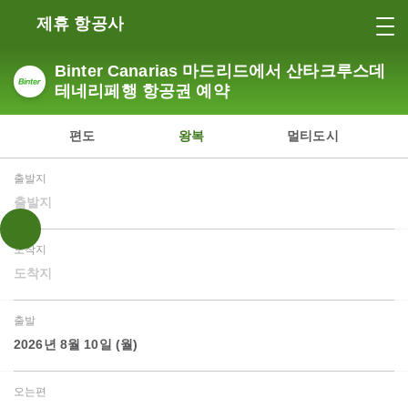
제휴 항공사
Binter Canarias 마드리드에서 산타크루스데
테네리페행 항공권 예약
편도
왕복
멀티도시
출발지
출발지
도착지
도착지
출발
2026년 8월 10일 (월)
오는편