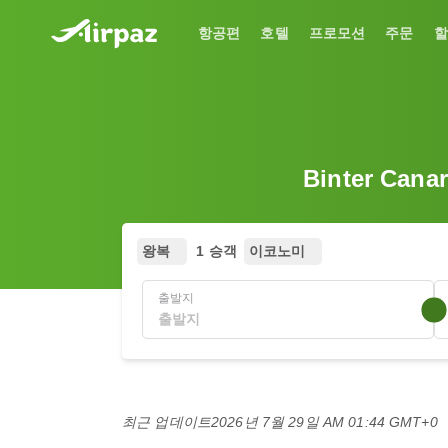
항공편
호텔
프로모션
주문
할
Binter C
왕복
1 승객
이코노미
출발지
최근 업데이트
2026년 7월 29일 AM 01:44 GMT+0