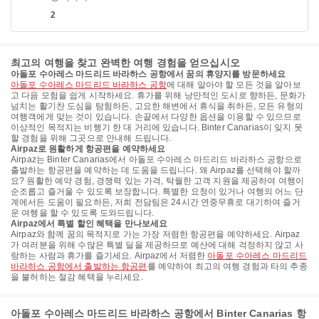
2
최고의 여행을 찾고 완벽한 여행 경험을 얻으십시오
아돌포 수아레스 마드리드 바라하스 공항에서 꿈의 휴양지를 방문하세요
아돌포 수아레스 마드리드 바라하스 공항
에 대해 알아야 할 모든 것을 알아보
고 다음 모험을 쉽게 시작하세요. 휴가를 위해 낭만적인 도시로 향하든, 문화가
넘치는 활기찬 도심을 탐험하든, 고요한 해변에서 휴식을 취하든, 모든 유형의
여행객에게 맞는 것이 있습니다. 손끝에서 다양한 옵션을 이용할 수 있으므로
이상적인 목적지는 비행기 한 대 거리에 있습니다. Binter Canarias이 잊지 못
할 경험을 위해 그곳으로 안내해 드립니다.
Airpaz로 원활하게 항공편을 예약하세요
Airpaz는 Binter Canarias에서 아돌포 수아레스 마드리드 바라하스 공항으로
출발하는 항공편을 예약하는 데 도움을 드립니다. 왜 Airpaz를 선택해야 할까
요? 원활한 예약 경험, 경쟁력 있는 가격, 탁월한 고객 지원을 제공하여 여행이
순조롭고 즐거울 수 있도록 보장합니다. 특별한 요청이 있거나 여행의 어느 단
계에서든 도움이 필요하든, 저희 전담팀은 24시간 연중무휴로 대기하여 즐거
운 여행을 할 수 있도록 도와드립니다.
Airpaz에서 특별 할인 혜택을 만나보세요
Airpaz와 함께 꿈의 목적지로 가는 가장 저렴한 항공편을 예약하세요. Airpaz
가 여러분을 위해 수많은 특별 딜을 제공하므로 예산에 대해 걱정하지 않고 사
랑하는 사람과 휴가를 즐기세요. Airpaz에서 저렴한
아돌포 수아레스 마드리드
바라하스 공항에서 출발하는 항공편
를 예약하여 최고의 여행 경험과 타의 추종
을 불허하는 절감 혜택을 누리세요.
아돌포 수아레스 마드리드 바라하스 공항에서 Binter Canarias 항