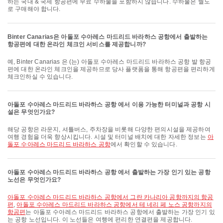
하는 국내 & 국제 항공편에 무료 수하물을 포함하지 않습니다. 수하물은 별도
로 구매해야 합니다.
Binter Canarias은 아돌포 수아레스 마드리드 바라하스 공항에서 출발하는
항공편에 대한 온라인 체크인 서비스를 제공합니까?
예, Binter Canarias 은 (는) 아돌포 수아레스 마드리드 바라하스 공항 발 항공
편에 대한 온라인 체크인을 제공하므로 당사 플랫폼을 통해 항공편을 편리하게
체크인하실 수 있습니다.
아돌포 수아레스 마드리드 바라하스 공항 에서 이용 가능한 터미널과 공항 시
설은 무엇인가요?
해당 공항은 라운지, 셔틀버스, 주차장을 비롯해 다양한 편의시설을 제공하여
여행 경험을 더욱 향상시킵니다. 시설 및 터미널 배치에 대한 자세한 정보는
아
돌포 수아레스 마드리드 바라하스 공항
에서 확인할 수 있습니다.
아돌포 수아레스 마드리드 바라하스 공항 에서 출발하는 가장 인기 있는 공항
노선은 무엇인가요?
아돌포 수아레스 마드리드 바라하스 공항에서 그란 카나리아 공항까지의 항공
편
,
아돌포 수아레스 마드리드 바라하스 공항에서 테 네리 페 노스 공항까지의
항공편
는 아돌포 수아레스 마드리드 바라하스 공항에서 출발하는 가장 인기 있
는 공항 노선입니다. 이 노선들은 여행에 편리한 연결편을 제공합니다.