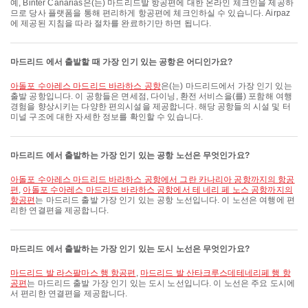
예, Binter Canarias은(는) 마드리드발 항공편에 대한 온라인 체크인을 제공하
므로 당사 플랫폼을 통해 편리하게 항공편에 체크인하실 수 있습니다. Airpaz
에 제공된 지침을 따라 절차를 완료하기만 하면 됩니다.
마드리드 에서 출발할 때 가장 인기 있는 공항은 어디인가요?
아돌포 수아레스 마드리드 바라하스 공항
은(는) 마드리드에서 가장 인기 있는
출발 공항입니다. 이 공항들은 면세점, 다이닝, 환전 서비스을(를) 포함해 여행
경험을 향상시키는 다양한 편의시설을 제공합니다. 해당 공항들의 시설 및 터
미널 구조에 대한 자세한 정보를 확인할 수 있습니다.
마드리드 에서 출발하는 가장 인기 있는 공항 노선은 무엇인가요?
아돌포 수아레스 마드리드 바라하스 공항에서 그란 카나리아 공항까지의 항공
편
,
아돌포 수아레스 마드리드 바라하스 공항에서 테 네리 페 노스 공항까지의
항공편
는 마드리드 출발 가장 인기 있는 공항 노선입니다. 이 노선은 여행에 편
리한 연결편을 제공합니다.
마드리드 에서 출발하는 가장 인기 있는 도시 노선은 무엇인가요?
마드리드 발 라스팔마스 행 항공편
,
마드리드 발 산타크루스데테네리페 행 항
공편
는 마드리드 출발 가장 인기 있는 도시 노선입니다. 이 노선은 주요 도시에
서 편리한 연결편을 제공합니다.