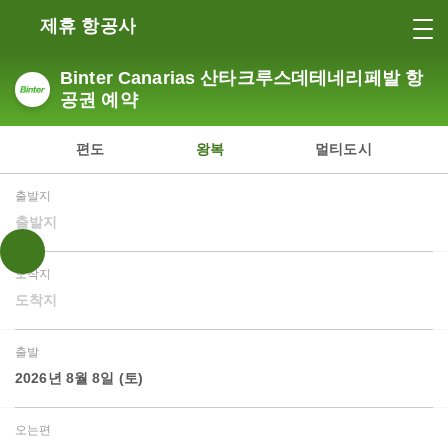
제휴 항공사
Binter Canarias 산타크루스데테네리페발 항
공권 예약
편도
왕복
멀티도시
출발지
출발지
도착지
도착지
출발
2026년 8월 8일 (토)
오는편