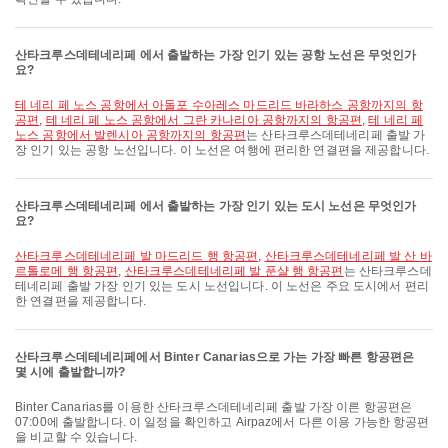
산타크루스데테네리페 에서 출발하는 가장 인기 있는 공항 노선은 무엇인가
요?
테 네리 페 노스 공항에서 아돌포 수아레스 마드리드 바라하스 공항까지의 항
공편
,
테 네리 페 노스 공항에서 그란 카나리아 공항까지의 항공편
,
테 네리 페
노스 공항에서 발렌시아 공항까지의 항공편
는 산타크루스데테네리페 출발 가
장 인기 있는 공항 노선입니다. 이 노선은 여행에 편리한 연결편을 제공합니다.
산타크루스데테네리페 에서 출발하는 가장 인기 있는 도시 노선은 무엇인가
요?
산타크루스데테네리페 발 마드리드 행 항공편
,
산타크루스데테네리페 발 산 바
르톨로메 행 항공편
,
산타크루스데테네리페 발 푼샬 행 항공편
는 산타크루스데
테네리페 출발 가장 인기 있는 도시 노선입니다. 이 노선은 주요 도시에서 편리
한 연결편을 제공합니다.
산타크루스데테네리페에서 Binter Canarias으로 가는 가장 빠른 항공편은
몇 시에 출발합니까?
Binter Canarias를 이용한 산타크루스데테네리페 출발 가장 이른 항공편은
07:00에 출발합니다. 이 일정을 확인하고 Airpaz에서 다른 이용 가능한 항공편
을 비교할 수 있습니다.