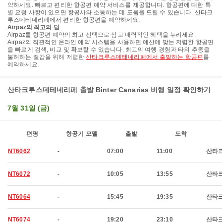
약하세요. 빠르고 편리한 항공편 예약 서비스를 제공합니다. 항공편에 대한 특
별 요청 사항이 있으면 항공사와 소통하는 데 도움을 드릴 수 있습니다. 산타크
루스데테네리페에서 편리한 항공편을 예약하세요.
Airpaz의 최고의 딜
Airpaz를 항공편 예약의 최고 선택으로 삼고 매력적인 혜택을 누리세요.
Airpaz의 직관적인 온라인 예약 시스템을 사용하면 예산에 맞는 저렴한 항공편
을 빠르게 검색, 비교 및 확보할 수 있습니다. 최고의 여행 경험과 타의 추종을
불허하는 절감을 위해 저렴한
산타크루스데테네리페에서 출발하는 항공편
를
예약하세요.
산타크루스데테네리페 출발 Binter Canarias 비행 일정 확인하기
7월 31일 (금)
편명
항공기 모델
출발
도착
NT6062
-
07:00
11:00
산타
NT6072
-
10:05
13:55
산타
NT6064
-
15:45
19:35
산타
NT6074
-
19:20
23:10
산타