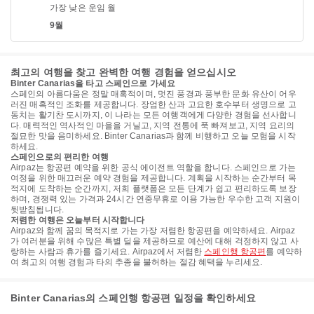
가장 낮은 운임 월
9월
최고의 여행을 찾고 완벽한 여행 경험을 얻으십시오
Binter Canarias을 타고 스페인으로 가세요
스페인의 아름다움은 정말 매혹적이며, 멋진 풍경과 풍부한 문화 유산이 어우
러진 매혹적인 조화를 제공합니다. 장엄한 산과 고요한 호수부터 생명으로 고
동치는 활기찬 도시까지, 이 나라는 모든 여행객에게 다양한 경험을 선사합니
다. 매력적인 역사적인 마을을 거닐고, 지역 전통에 푹 빠져보고, 지역 요리의
절묘한 맛을 음미하세요. Binter Canarias과 함께 비행하고 오늘 모험을 시작
하세요.
스페인으로의 편리한 여행
Airpaz는 항공편 예약을 위한 공식 에이전트 역할을 합니다. 스페인으로 가는
여정을 위한 매끄러운 예약 경험을 제공합니다. 계획을 시작하는 순간부터 목
적지에 도착하는 순간까지, 저희 플랫폼은 모든 단계가 쉽고 편리하도록 보장
하며, 경쟁력 있는 가격과 24시간 연중무휴로 이용 가능한 우수한 고객 지원이
뒷받침됩니다.
저렴한 여행은 오늘부터 시작합니다
Airpaz와 함께 꿈의 목적지로 가는 가장 저렴한 항공편을 예약하세요. Airpaz
가 여러분을 위해 수많은 특별 딜을 제공하므로 예산에 대해 걱정하지 않고 사
랑하는 사람과 휴가를 즐기세요. Airpaz에서 저렴한
스페인행 항공편
를 예약하
여 최고의 여행 경험과 타의 추종을 불허하는 절감 혜택을 누리세요.
Binter Canarias의 스페인행 항공편 일정을 확인하세요