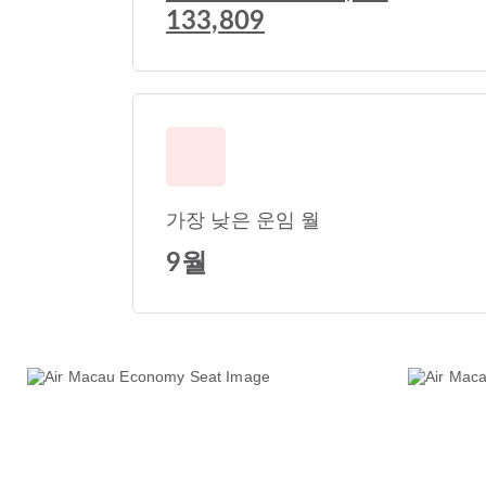
133,809
가장 낮은 운임 월
9월