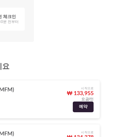
전 체크인
80분 전부터
세요
시작으로
MFM)
₩ 133,955
요금/인
예약
시작으로
MFM)