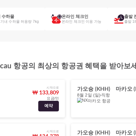
 수하물
온라인 체크인
출발 
 기내 수하물 허용량 7kg
온라인 체크인 이용 가능
출발 1
Macau 항공의 최상의 항공권 혜택을 받아보
시작으로
가오슝 (KHH)
마카오 (
₩ 133,809
8월 2일 (일)
직항
요금/인
마카오 항공
예약
시작으로
가오슝 (KHH)
마카오 (