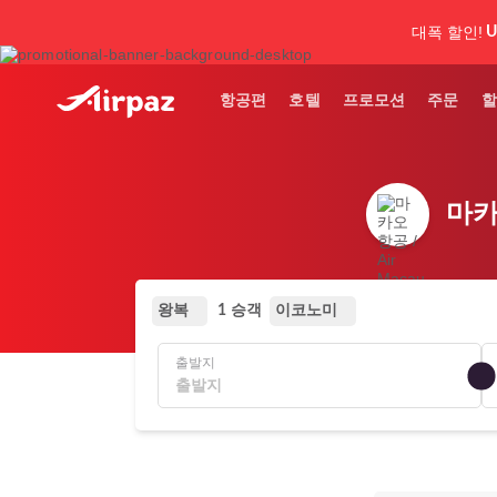
대폭 할인!
U
항공편
호텔
프로모션
주문
할
마카
왕복
이코노미
1 승객
출발지