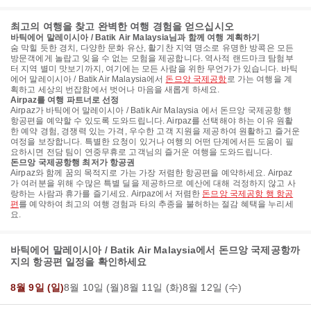
최고의 여행을 찾고 완벽한 여행 경험을 얻으십시오
바틱에어 말레이시아 / Batik Air Malaysia님과 함께 여행 계획하기
숨 막힐 듯한 경치, 다양한 문화 유산, 활기찬 지역 명소로 유명한 방콕은 모든
방문객에게 놀랍고 잊을 수 없는 모험을 제공합니다. 역사적 랜드마크 탐험부
터 지역 별미 맛보기까지, 여기에는 모든 사람을 위한 무언가가 있습니다. 바틱
에어 말레이시아 / Batik Air Malaysia에서
돈므앙 국제공항
로 가는 여행을 계
획하고 세상의 번잡함에서 벗어나 마음을 새롭게 하세요.
Airpaz를 여행 파트너로 선정
Airpaz가 바틱에어 말레이시아 / Batik Air Malaysia 에서 돈므앙 국제공항 행
항공편을 예약할 수 있도록 도와드립니다. Airpaz를 선택해야 하는 이유 원활
한 예약 경험, 경쟁력 있는 가격, 우수한 고객 지원을 제공하여 원활하고 즐거운
여정을 보장합니다. 특별한 요청이 있거나 여행의 어떤 단계에서든 도움이 필
요하시면 전담 팀이 연중무휴로 고객님의 즐거운 여행을 도와드립니다.
돈므앙 국제공항행 최저가 항공권
Airpaz와 함께 꿈의 목적지로 가는 가장 저렴한 항공편을 예약하세요. Airpaz
가 여러분을 위해 수많은 특별 딜을 제공하므로 예산에 대해 걱정하지 않고 사
랑하는 사람과 휴가를 즐기세요. Airpaz에서 저렴한
돈므앙 국제공항 행 항공
편
를 예약하여 최고의 여행 경험과 타의 추종을 불허하는 절감 혜택을 누리세
요.
바틱에어 말레이시아 / Batik Air Malaysia에서 돈므앙 국제공항까
지의 항공편 일정을 확인하세요
8월 9일 (일)
8월 10일 (월)
8월 11일 (화)
8월 12일 (수)