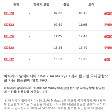
편명
항공기 모델
출발
도착
OD520
-
07:00
08:15
쿠알
OD522
-
09:50
11:05
쿠알
OD526
-
11:25
12:40
쿠알
OD528
-
15:25
16:40
쿠알
OD532
-
16:50
18:05
수방
바틱에어 말레이시아 / Batik Air Malaysia에서 돈므앙 국제공항으
로 가는 항공편에 대한 FAQ
바틱에어 말레이시아 / Batik Air Malaysia은(는) 돈므앙 국제공항행 항공편
에 수하물 허용량을 제공합니까?
네, 바틱에어 말레이시아 / Batik Air Malaysia은 돈므앙 국제공항행 국내 & 국
제 항공편에 수하물 허용량을 제공합니다. 세부 내용은 항공권 종류와 목적지
에 따라 달라집니다. 예약 시 Airpaz에서 수하물 정보를 확인할 수 있습니다.