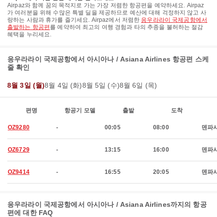
Airpaz와 함께 꿈의 목적지로 가는 가장 저렴한 항공편을 예약하세요. Airpaz
가 여러분을 위해 수많은 특별 딜을 제공하므로 예산에 대해 걱정하지 않고 사
랑하는 사람과 휴가를 즐기세요. Airpaz에서 저렴한
응우라라이 국제공항에서
출발하는 항공편
를 예약하여 최고의 여행 경험과 타의 추종을 불허하는 절감
혜택을 누리세요.
응우라라이 국제공항에서 아시아나 / Asiana Airlines 항공편 스케
줄 확인
8월 3일 (월)
8월 4일 (화)
8월 5일 (수)
8월 6일 (목)
편명
항공기 모델
출발
도착
OZ9280
-
00:05
08:00
덴파
OZ6729
-
13:15
16:00
덴파
OZ9414
-
16:55
20:05
덴파
응우라라이 국제공항에서 아시아나 / Asiana Airlines까지의 항공
편에 대한 FAQ