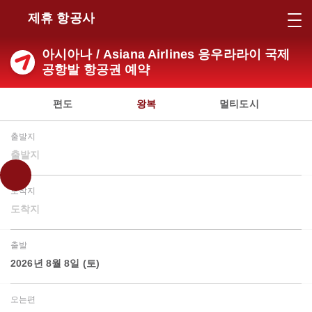
제휴 항공사
아시아나 / Asiana Airlines 응우라라이 국제
공항발 항공권 예약
편도
왕복
멀티도시
출발지
출발지
도착지
도착지
출발
2026년 8월 8일 (토)
오는편