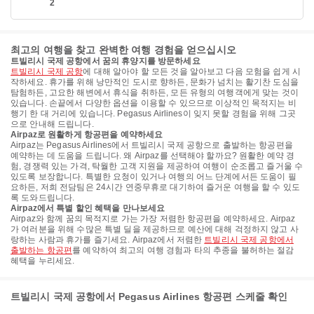
2
최고의 여행을 찾고 완벽한 여행 경험을 얻으십시오
트빌리시 국제 공항에서 꿈의 휴양지를 방문하세요
트빌리시 국제 공항
에 대해 알아야 할 모든 것을 알아보고 다음 모험을 쉽게 시
작하세요. 휴가를 위해 낭만적인 도시로 향하든, 문화가 넘치는 활기찬 도심을
탐험하든, 고요한 해변에서 휴식을 취하든, 모든 유형의 여행객에게 맞는 것이
있습니다. 손끝에서 다양한 옵션을 이용할 수 있으므로 이상적인 목적지는 비
행기 한 대 거리에 있습니다. Pegasus Airlines이 잊지 못할 경험을 위해 그곳
으로 안내해 드립니다.
Airpaz로 원활하게 항공편을 예약하세요
Airpaz는 Pegasus Airlines에서 트빌리시 국제 공항으로 출발하는 항공편을
예약하는 데 도움을 드립니다. 왜 Airpaz를 선택해야 할까요? 원활한 예약 경
험, 경쟁력 있는 가격, 탁월한 고객 지원을 제공하여 여행이 순조롭고 즐거울 수
있도록 보장합니다. 특별한 요청이 있거나 여행의 어느 단계에서든 도움이 필
요하든, 저희 전담팀은 24시간 연중무휴로 대기하여 즐거운 여행을 할 수 있도
록 도와드립니다.
Airpaz에서 특별 할인 혜택을 만나보세요
Airpaz와 함께 꿈의 목적지로 가는 가장 저렴한 항공편을 예약하세요. Airpaz
가 여러분을 위해 수많은 특별 딜을 제공하므로 예산에 대해 걱정하지 않고 사
랑하는 사람과 휴가를 즐기세요. Airpaz에서 저렴한
트빌리시 국제 공항에서
출발하는 항공편
를 예약하여 최고의 여행 경험과 타의 추종을 불허하는 절감
혜택을 누리세요.
트빌리시 국제 공항에서 Pegasus Airlines 항공편 스케줄 확인