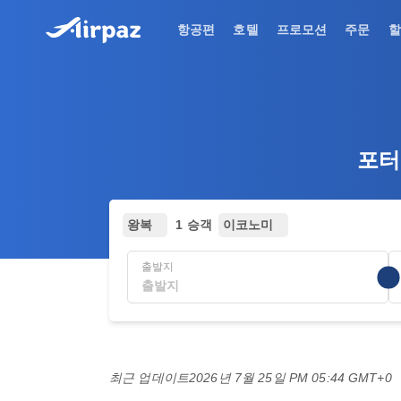
항공편
호텔
프로모션
주문
할
포터항
왕복
1 승객
이코노미
출발지
최근 업데이트
2026년 7월 25일 PM 05:44 GMT+0