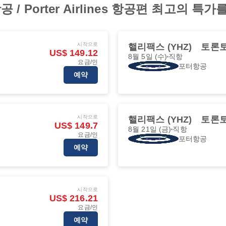
 Porter Airlines 항공편 최고의 특
시작으로
핼리팩스 (YHZ)
토론토 
US$ 149.12
8월 5일 (수)
직항
요금/인
포터항공
예약
시작으로
핼리팩스 (YHZ)
토론토 
US$ 149.7
8월 21일 (금)
직항
요금/인
포터항공
예약
시작으로
US$ 216.21
요금/인
예약