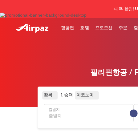
대폭 할인!
U
항공편
호텔
프로모션
주문
할
필리핀항공 / P
왕복
이코노미
1 승객
출발지