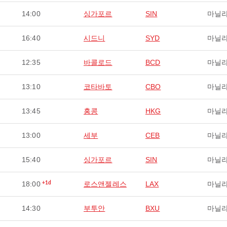
14:00
싱가포르
SIN
마닐
16:40
시드니
SYD
마닐
12:35
바콜로드
BCD
마닐
13:10
코타바토
CBO
마닐
13:45
홍콩
HKG
마닐
13:00
세부
CEB
마닐
15:40
싱가포르
SIN
마닐
18:00
로스앤젤레스
LAX
마닐
+1d
14:30
부투안
BXU
마닐