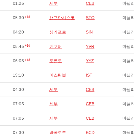
01:25
세부
CEB
마닐
05:30
샌프란시스코
SFO
마닐
+1d
04:20
싱가포르
SIN
마닐
05:45
밴쿠버
YVR
마닐
+1d
06:05
토론토
YYZ
마닐
+1d
19:10
이스탄불
IST
마닐
04:30
세부
CEB
마닐
07:05
세부
CEB
마닐
07:05
세부
CEB
마닐
07:30
바콜로드
BCD
마닐