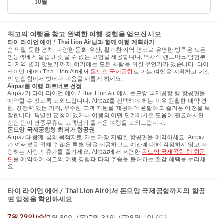
10월
최고의 여행을 찾고 완벽한 여행 경험을 얻으십시오
타이 라이언 에어 / Thai Lion Air님과 함께 여행 계획하기
숨 막힐 듯한 경치, 다양한 문화 유산, 활기찬 지역 명소로 유명한 방콕은 모든
방문객에게 놀랍고 잊을 수 없는 모험을 제공합니다. 역사적 랜드마크 탐험부
터 지역 별미 맛보기까지, 여기에는 모든 사람을 위한 무언가가 있습니다. 타이
라이언 에어 / Thai Lion Air에서
돈므앙 국제공항
로 가는 여행을 계획하고 세상
의 번잡함에서 벗어나 마음을 새롭게 하세요.
Airpaz를 여행 파트너로 선정
Airpaz가 타이 라이언 에어 / Thai Lion Air 에서 돈므앙 국제공항 행 항공편을
예약할 수 있도록 도와드립니다. Airpaz를 선택해야 하는 이유 원활한 예약 경
험, 경쟁력 있는 가격, 우수한 고객 지원을 제공하여 원활하고 즐거운 여정을 보
장합니다. 특별한 요청이 있거나 여행의 어떤 단계에서든 도움이 필요하시면
전담 팀이 연중무휴로 고객님의 즐거운 여행을 도와드립니다.
돈므앙 국제공항행 최저가 항공권
Airpaz와 함께 꿈의 목적지로 가는 가장 저렴한 항공편을 예약하세요. Airpaz
가 여러분을 위해 수많은 특별 딜을 제공하므로 예산에 대해 걱정하지 않고 사
랑하는 사람과 휴가를 즐기세요. Airpaz에서 저렴한
돈므앙 국제공항 행 항공
편
를 예약하여 최고의 여행 경험과 타의 추종을 불허하는 절감 혜택을 누리세
요.
타이 라이언 에어 / Thai Lion Air에서 돈므앙 국제공항까지의 항공
편 일정을 확인하세요
7월 30일 (목)
7월 31일 (금)
8월 1일 (토)
7월 29일 (수)