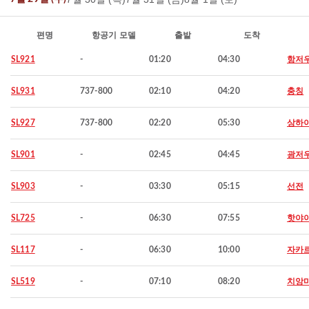
편명
항공기 모델
출발
도착
SL921
-
01:20
04:30
항저
SL931
737-800
02:10
04:20
충칭
SL927
737-800
02:20
05:30
상하
SL901
-
02:45
04:45
광저
SL903
-
03:30
05:15
선전
SL725
-
06:30
07:55
핫야
SL117
-
06:30
10:00
자카
SL519
-
07:10
08:20
치앙