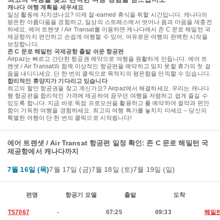
캐나다 여행 계획을 세우세요
일상 활동에 지치셨나요? 이제 잘-earned 휴식을 취할 시간입니다. 캐나다의
평온한 아름다움을 경험하고, 일상의 스트레스에서 벗어나 몸과 마음을 재충전
하세요. 에어 트랜샛 / Air Transat를 이용하면 캐나다에서 존 C 문로 해밀턴 국
제공항까지 편안하고 손쉽게 여행할 수 있어, 여유로운 여행의 완벽한 시작을
보장합니다.
존 C 문로 해밀턴 국제공항 출발 쉬운 항공편
Airpaz는 빠르고 간단한 항공권 예약으로 여행을 원활하게 만듭니다. 에어 트
랜샛 / Air Transat와 함께 이상적인 항공편을 예약하고 잊지 못할 휴가의 첫 걸
음을 내디디세요. 단 한 번의 클릭으로 목적지의 평온함을 만끽할 수 있습니다.
합리적인 휴양지가 기다리고 있습니다
최고의 할인 항공권을 찾고 계신가요? Airpaz에서 해결하세요. 우리는 캐나다
행 항공편을 합리적인 가격에 제공하여 꿈꾸던 여행을 저렴하고 쉽게 즐길 수
있도록 합니다. 지금 바로 독점 프로모션을 활용하고 를 예약하여 절약과 편안
함이 가득한 여행을 경험하세요. 최고의 여행 특가를 놓치지 마세요 – 당신의
특별한 여행이 단 한 번의 클릭으로 시작됩니다!
에어 트랜샛 / Air Transat 항공편 일정 확인: 존 C 문로 해밀턴 국
제공항에서 캐나다까지
7월 16일 (목)
7월 17일 (금)
7월 18일 (토)
7월 19일 (일)
편명
항공기 모델
출발
도착
TS7067
-
07:25
09:33
해밀