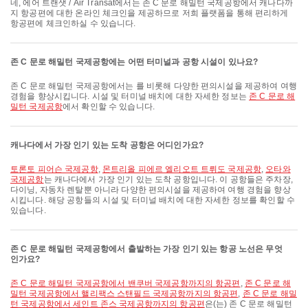
네, 에어 트랜샛 / Air Transat에서는 존 C 문로 해밀턴 국제공항에서 캐나다까
지 항공편에 대한 온라인 체크인을 제공하므로 저희 플랫폼을 통해 편리하게
항공편에 체크인하실 수 있습니다.
존 C 문로 해밀턴 국제공항에는 어떤 터미널과 공항 시설이 있나요?
존 C 문로 해밀턴 국제공항에서는 를 비롯해 다양한 편의시설을 제공하여 여행
경험을 향상시킵니다. 시설 및 터미널 배치에 대한 자세한 정보는
존 C 문로 해
밀턴 국제공항
에서 확인할 수 있습니다.
캐나다에서 가장 인기 있는 도착 공항은 어디인가요?
토론토 피어슨 국제공항
,
몬트리올 피에르 엘리오트 트뤼도 국제공항
,
오타와
국제공항
는 캐나다에서 가장 인기 있는 도착 공항입니다. 이 공항들은 주차장,
다이닝, 자동차 렌탈뿐 아니라 다양한 편의시설을 제공하여 여행 경험을 향상
시킵니다. 해당 공항들의 시설 및 터미널 배치에 대한 자세한 정보를 확인할 수
있습니다.
존 C 문로 해밀턴 국제공항에서 출발하는 가장 인기 있는 항공 노선은 무엇
인가요?
존 C 문로 해밀턴 국제공항에서 밴쿠버 국제공항까지의 항공편
,
존 C 문로 해
밀턴 국제공항에서 핼리팩스 스탠필드 국제공항까지의 항공편
,
존 C 문로 해밀
턴 국제공항에서 세인트 존스 국제공항까지의 항공편
은(는) 존 C 문로 해밀턴