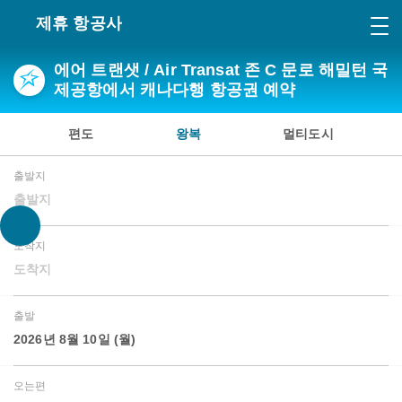
제휴 항공사
에어 트랜샛 / Air Transat 존 C 문로 해밀턴 국
제공항에서 캐나다행 항공권 예약
편도
왕복
멀티도시
출발지
출발지
도착지
도착지
출발
2026년 8월 10일 (월)
오는편