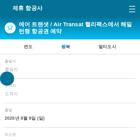
제휴 항공사
에어 트랜샛 / Air Transat 핼리팩스에서 해밀
턴행 항공권 예약
편도
왕복
멀티도시
출발지
출발지
도착지
도착지
출발
2026년 8월 9일 (일)
오는편