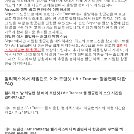
여행을 계획하세요. 휴가를 완벽하게 보내기 위해 에어 트랜샛 / Air Transat은
최고의 서비스를 제공하고 해밀턴에서 출발할 준비가 되어 있습니다.
Airpaz와 함께 쉽고 편안하게 여행하세요
Airpaz의 도움으로 에어 트랜샛 / Air Transat에서 출발하는 항공편을 빠르고
쉽고 저렴하게 찾으세요. 클릭 한 번으로 핼리팩스에서 해밀턴까지의 가장 좋
고 잊을 수 없는 항공편을 경험할 수 있습니다. 반면 Airpaz는 항상 질문에 답변
해 드릴 준비가 된 고객 서비스 팀을 제공합니다. 여행 계획에 대한 걱정 없이
가족과 함께 즐거운 휴가를 보내세요.
해밀턴 에서 출발하는 최고의 여행 상품
Airpaz에서만 저렴한 항공편을 예약하세요. 최고의 프로모션을 찾고 에어 트랜
샛 / Air Transat에서 항공편을 쉽게 예약하세요. Airpaz를 통해 최고의
핼리팩
스 발 해밀턴 행 항공편
를 보장해드립니다. 추가 수하물 허용량부터 기내식, 좌
석 선택까지, 선호도에 맞게 조정 가능한 추가 혜택으로 여행을 더욱 즐겁게 만
드세요. 최고의 여행 경험과 타의 추종을 불허하는 할인 혜택으로 저렴한 항공
편을 예약하세요.
핼리팩스에서 해밀턴로 에어 트랜샛 / Air Transat 항공편에 대한
FAQ
핼리팩스 발 해밀턴 행 에어 트랜샛 / Air Transat 행 항공편의 소요 시간은
얼마인가요?
에어 트랜샛 / Air Transat를 이용한 핼리팩스에서 해밀턴까지의 비행 시간은
약 2시간 24분입니다.
에어 트랜샛 / Air Transat은 핼리팩스에서 해밀턴까지 항공편에 수하물 허
용량을 제공합니까?