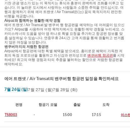
기찬 관광 명소가 있는 이 목적지는 휴식과 흥분이 완벽하게 조화를 이루고 있
습니다. 이 놀라운 도시에서 사랑하는 사람들과 소중한 추억을 만드십시오. 여
행과 함께하기 위해 에어 트랜샛 / Air Transat은(는) 꿈의 목적지까지 편안한
비행을 제공합니다.
Airpaz와 함께하는 원활한 예약 경험
에어 트랜샛 / Air Transat 발 밴쿠버 행 항공편을 예약하는 데 어려움이 있으신
가요? Airpaz를 사용하여 어떤 목적지에서도 원활한 예약 경험을 누리세요. 스
카이스캐너의 도움을 받아 앱 하나로 특별 요청을 추가하고 항공편 정보를 맞
춤 설정하실 수 있습니다. 연중무휴 24시간 고객 지원을 통해 원활하고 번거롭
지 않은 여정을 보장합니다.
밴쿠버까지의 저렴한 항공편
Airpaz에서 항공편에 대한 특별 혜택을 받으세요. 흥미로운 혜택이 가득한 저
희의 독점 프로모션을 활용하고 자신감과 편의성으로
밴쿠버행 항공편
를 시작
하세요! 최고의 여행 경험과 타의 추종을 불허하는 할인으로 저렴한 항공편을
예약하세요.
에어 트랜샛 / Air Transat의 밴쿠버행 항공편 일정을 확인하세요
7월 27일 (월)
7월 28일 (화)
7월 26일 (일)
편명
항공기 모델
출발
도착
TS8003
-
15:00
17:15
이스