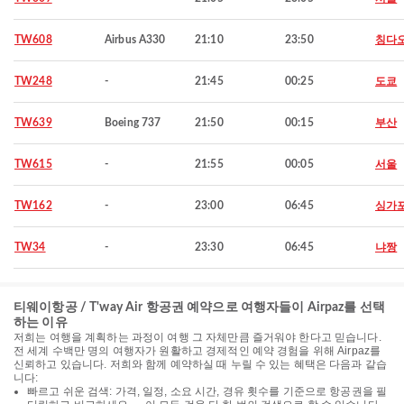
TW608
Airbus A330
21:10
23:50
칭다
TW248
-
21:45
00:25
도쿄
TW639
Boeing 737
21:50
00:15
부산
TW615
-
21:55
00:05
서울
TW162
-
23:00
06:45
싱가
TW34
-
23:30
06:45
냐짱
티웨이항공 / T'way Air 항공권 예약으로 여행자들이 Airpaz를 선택
하는 이유
저희는 여행을 계획하는 과정이 여행 그 자체만큼 즐거워야 한다고 믿습니다.
전 세계 수백만 명의 여행자가 원활하고 경제적인 예약 경험을 위해 Airpaz를
신뢰하고 있습니다. 저희와 함께 예약하실 때 누릴 수 있는 혜택은 다음과 같습
니다:
빠르고 쉬운 검색: 가격, 일정, 소요 시간, 경유 횟수를 기준으로 항공권을 필