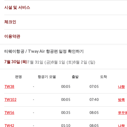
시설 및 서비스
체크인
이용약관
티웨이항공 / T'way Air 항공편 일정 확인하기
7월 31일 (금)
8월 1일 (토)
8월 2일 (일)
7월 30일 (목)
편명
항공기 모델
출발
도착
TW38
-
00:05
07:05
냐짱
TW102
-
00:05
07:40
방콕
TW56
-
00:35
08:05
푸꾸
TW42
-
01:10
08:05
냐짱