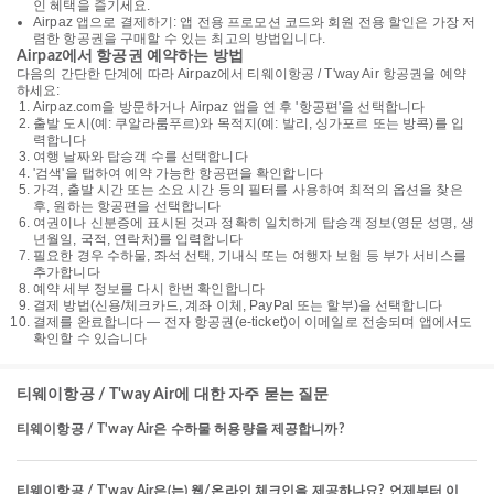
인 혜택을 즐기세요.
Airpaz 앱으로 결제하기: 앱 전용 프로모션 코드와 회원 전용 할인은 가장 저
렴한 항공권을 구매할 수 있는 최고의 방법입니다.
Airpaz에서 항공권 예약하는 방법
다음의 간단한 단계에 따라 Airpaz에서 티웨이항공 / T'way Air 항공권을 예약
하세요:
Airpaz.com을 방문하거나 Airpaz 앱을 연 후 '항공편'을 선택합니다
출발 도시(예: 쿠알라룸푸르)와 목적지(예: 발리, 싱가포르 또는 방콕)를 입
력합니다
여행 날짜와 탑승객 수를 선택합니다
'검색'을 탭하여 예약 가능한 항공편을 확인합니다
가격, 출발 시간 또는 소요 시간 등의 필터를 사용하여 최적의 옵션을 찾은
후, 원하는 항공편을 선택합니다
여권이나 신분증에 표시된 것과 정확히 일치하게 탑승객 정보(영문 성명, 생
년월일, 국적, 연락처)를 입력합니다
필요한 경우 수하물, 좌석 선택, 기내식 또는 여행자 보험 등 부가 서비스를
추가합니다
예약 세부 정보를 다시 한번 확인합니다
결제 방법(신용/체크카드, 계좌 이체, PayPal 또는 할부)을 선택합니다
결제를 완료합니다 — 전자 항공권(e-ticket)이 이메일로 전송되며 앱에서도
확인할 수 있습니다
티웨이항공 / T'way Air에 대한 자주 묻는 질문
티웨이항공 / T'way Air은 수하물 허용량을 제공합니까?
티웨이항공 / T'way Air은(는) 웹/온라인 체크인을 제공하나요? 언제부터 이