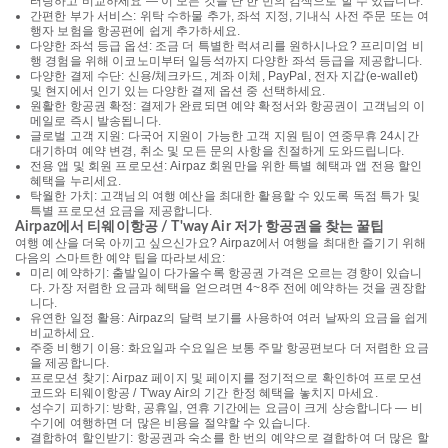
터링하고 비교하세요 — 이 모든 것을 단 한 번의 검색으로 할 수 있습니다.
간편한 부가 서비스: 위탁 수하물 추가, 좌석 지정, 기내식 사전 주문 또는 여
행자 보험을 항공편에 쉽게 추가하세요.
다양한 좌석 등급 옵션: 조금 더 특별한 럭셔리를 원하시나요? 프리미엄 비
행 경험을 위해 이코노미부터 일등석까지 다양한 좌석 등급을 제공합니다.
다양한 결제 수단: 신용/체크카드, 계좌 이체, PayPal, 전자 지갑(e-wallet)
및 현지에서 인기 있는 다양한 결제 옵션 중 선택하세요.
원활한 항공권 확정: 결제가 완료되면 예약 확정서와 항공권이 고객님의 이
메일로 즉시 발송됩니다.
글로벌 고객 지원: 다국어 지원이 가능한 고객 지원 팀이 연중무휴 24시간
대기하며 예약 변경, 취소 및 모든 문의 사항을 친절하게 도와드립니다.
전용 앱 및 회원 프로모션: Airpaz 회원만을 위한 특별 혜택과 앱 전용 할인
혜택을 누리세요.
탁월한 가치: 고객님의 여행 예산을 최대한 활용할 수 있도록 독점 특가 및
특별 프로모션 요금을 제공합니다.
Airpaz에서 티웨이항공 / T'way Air 저가 항공권을 찾는 꿀팁
여행 예산을 더욱 아끼고 싶으신가요? Airpaz에서 여행을 최대한 즐기기 위해
다음의 스마트한 예약 팁을 따라보세요:
미리 예약하기: 출발일이 다가올수록 항공권 가격은 오르는 경향이 있습니
다. 가장 저렴한 요금과 혜택을 얻으려면 4~8주 전에 예약하는 것을 권장합
니다.
유연한 일정 활용: Airpaz의 달력 보기를 사용하여 여러 날짜의 요금을 쉽게
비교하세요.
주중 비행기 이용: 화요일과 수요일은 보통 주말 항공편보다 더 저렴한 요금
을 제공합니다.
프로모션 찾기: Airpaz 페이지 및 페이지를 정기적으로 확인하여 프로모션
코드와 티웨이항공 / T'way Air의 기간 한정 혜택을 놓치지 마세요.
성수기 피하기: 방학, 공휴일, 연휴 기간에는 요금이 크게 상승합니다 — 비
수기에 여행하면 더 많은 비용을 절약할 수 있습니다.
결합하여 할인받기: 항공권과 숙소를 한 번의 예약으로 결합하여 더 많은 할