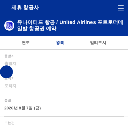
제휴 항공사
유나이티드 항공 / United Airlines 포트로더데
일발 항공권 예약
편도
왕복
멀티도시
출발지
출발지
도착지
도착지
출발
2026년 8월 7일 (금)
오는편