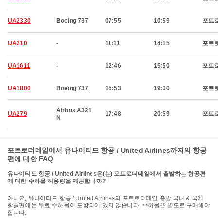
UA2330
Boeing 737
07:55
10:59
포트
UA210
-
11:11
14:15
포트
UA1611
-
12:46
15:50
포트
UA1800
Boeing 737
15:53
19:00
포트
Airbus A321
UA279
17:48
20:59
포트
N
포트로더데일에서 유나이티드 항공 / United Airlines까지의 항공
편에 대한 FAQ
유나이티드 항공 / United Airlines은(는) 포트로더데일에서 출발하는 항공편
에 대한 수하물 허용량을 제공합니까?
아니요, 유나이티드 항공 / United Airlines의 포트로더데일 출발 국내 & 국제
항공편에는 무료 수하물이 포함되어 있지 않습니다. 수하물은 별도로 구매해야
합니다.