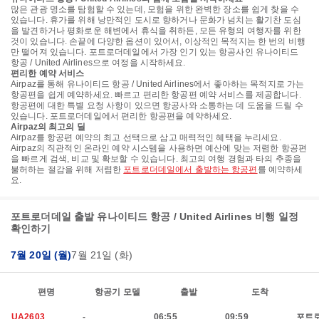
많은 관광 명소를 탐험할 수 있는데, 모험을 위한 완벽한 장소를 쉽게 찾을 수
있습니다. 휴가를 위해 낭만적인 도시로 향하거나 문화가 넘치는 활기찬 도심
을 발견하거나 평화로운 해변에서 휴식을 취하든, 모든 유형의 여행자를 위한
것이 있습니다. 손끝에 다양한 옵션이 있어서, 이상적인 목적지는 한 번의 비행
만 떨어져 있습니다. 포트로더데일에서 가장 인기 있는 항공사인 유나이티드
항공 / United Airlines으로 여정을 시작하세요.
편리한 예약 서비스
Airpaz를 통해 유나이티드 항공 / United Airlines에서 좋아하는 목적지로 가는
항공편을 쉽게 예약하세요. 빠르고 편리한 항공편 예약 서비스를 제공합니다.
항공편에 대한 특별 요청 사항이 있으면 항공사와 소통하는 데 도움을 드릴 수
있습니다. 포트로더데일에서 편리한 항공편을 예약하세요.
Airpaz의 최고의 딜
Airpaz를 항공편 예약의 최고 선택으로 삼고 매력적인 혜택을 누리세요.
Airpaz의 직관적인 온라인 예약 시스템을 사용하면 예산에 맞는 저렴한 항공편
을 빠르게 검색, 비교 및 확보할 수 있습니다. 최고의 여행 경험과 타의 추종을
불허하는 절감을 위해 저렴한
포트로더데일에서 출발하는 항공편
를 예약하세
요.
포트로더데일 출발 유나이티드 항공 / United Airlines 비행 일정
확인하기
7월 20일 (월)
7월 21일 (화)
편명
항공기 모델
출발
도착
UA2603
-
06:55
09:59
포트