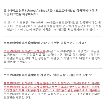
유나이티드 항공 / United Airlines은(는) 포트로더데일발 항공편에 대한 온
라인 체크인을 제공하나요?
예, 유나이티드 항공 / United Airlines은(는) 포트로더데일발 항공편에 대한 온
라인 체크인을 제공하므로 당사 플랫폼을 통해 편리하게 항공편에 체크인하실
수 있습니다. Airpaz 에 제공된 지침을 따라 절차를 완료하기만 하면 됩니다.
포트로더데일 에서 출발할 때 가장 인기 있는 공항은 어디인가요?
포트로더데일 할리우드 국제공항
은(는) 포트로더데일에서 가장 인기 있는 출
발 공항입니다. 이 공항들은 을(를) 포함해 여행 경험을 향상시키는 다양한 편
의시설을 제공합니다. 해당 공항들의 시설 및 터미널 구조에 대한 자세한 정보
를 확인할 수 있습니다.
포트로더데일 에서 출발하는 가장 인기 있는 공항 노선은 무엇인가요?
포트로더데일 할리우드 국제공항에서 워싱턴 덜레스 국제공항까지의 항공편
,
포트로더데일 할리우드 국제공항에서 토쿠멘국제공항까지의 항공편
,
포트로
더데일 할리우드 국제공항에서 조지 부시 인터콘티넨털 공항까지의 항공편
는
포트로더데일 출발 가장 인기 있는 공항 노선입니다. 이 노선은 여행에 편리한
연결편을 제공합니다.