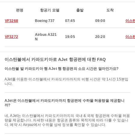
편명
항공기 모델
출발
도착
VF3268
Boeing 737
07:45
09:00
이스
Airbus A321
VF3272
19:05
20:20
이스
N
이스탄불에서 카파도키아로 AJet 항공편에 대한 FAQ
이스탄불 발 카파도키아 행 AJet 행 항공편의 소요 시간은 얼마인가요?
AJet를 이용한 이스탄불에서 카파도키아까지의 비행 시간은 약 1시간 15분입
니다.
AJet은 이스탄불에서 카파도키아까지 항공편에 수하물 허용량을 제공합니
까?
네, AJet는 이스탄불에서 카파도키아까지의 국내 & 국제 항공편에 수하물 허용
량을 제공합니다. 자세한 내용은 항공권 종류와 목적지에 따라 다를 수 있습니
다. 예약 시 Airpaz에서 수하물 상세 정보를 확인할 수 있습니다.