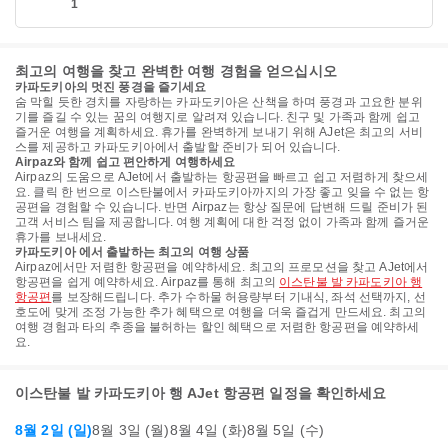
1
최고의 여행을 찾고 완벽한 여행 경험을 얻으십시오
카파도키아의 멋진 풍경을 즐기세요
숨 막힐 듯한 경치를 자랑하는 카파도키아은 산책을 하며 풍경과 고요한 분위
기를 즐길 수 있는 꿈의 여행지로 알려져 있습니다. 친구 및 가족과 함께 쉽고
즐거운 여행을 계획하세요. 휴가를 완벽하게 보내기 위해 AJet은 최고의 서비
스를 제공하고 카파도키아에서 출발할 준비가 되어 있습니다.
Airpaz와 함께 쉽고 편안하게 여행하세요
Airpaz의 도움으로 AJet에서 출발하는 항공편을 빠르고 쉽고 저렴하게 찾으세
요. 클릭 한 번으로 이스탄불에서 카파도키아까지의 가장 좋고 잊을 수 없는 항
공편을 경험할 수 있습니다. 반면 Airpaz는 항상 질문에 답변해 드릴 준비가 된
고객 서비스 팀을 제공합니다. 여행 계획에 대한 걱정 없이 가족과 함께 즐거운
휴가를 보내세요.
카파도키아 에서 출발하는 최고의 여행 상품
Airpaz에서만 저렴한 항공편을 예약하세요. 최고의 프로모션을 찾고 AJet에서
항공편을 쉽게 예약하세요. Airpaz를 통해 최고의
이스탄불 발 카파도키아 행
항공편
를 보장해드립니다. 추가 수하물 허용량부터 기내식, 좌석 선택까지, 선
호도에 맞게 조정 가능한 추가 혜택으로 여행을 더욱 즐겁게 만드세요. 최고의
여행 경험과 타의 추종을 불허하는 할인 혜택으로 저렴한 항공편을 예약하세
요.
이스탄불 발 카파도키아 행 AJet 항공편 일정을 확인하세요
8월 2일 (일)
8월 3일 (월)
8월 4일 (화)
8월 5일 (수)