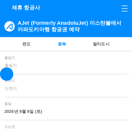
제휴 항공사
AJet (Formerly AnadoluJet) 이스탄불에서
카파도키아행 항공권 예약
편도
왕복
멀티도시
출발지
출발지
도착지
도착지
출발
2026년 8월 8일 (토)
오는편