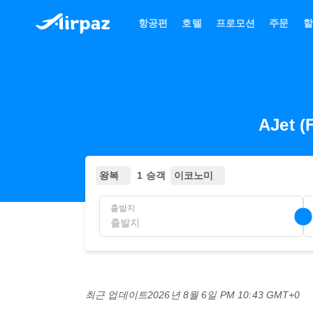
항공편
호텔
프로모션
주문
할
AJet 
왕복
1 승객
이코노미
출발지
최근 업데이트
2026년 8월 6일 PM 10:43 GMT+0