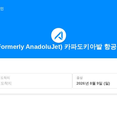
인
(Formerly AnadoluJet) 카파도키아발 
도착지
출발
2026년 8월 9일 (일)