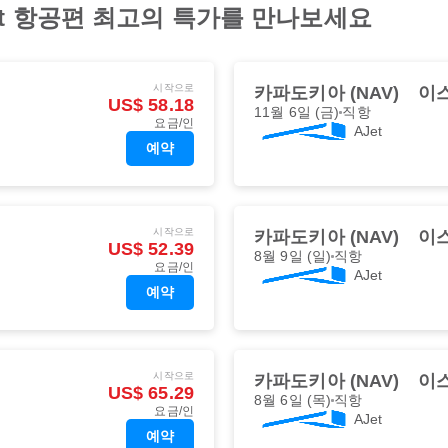
t 항공편 최고의 특가를 만나보세요
시작으로
카파도키아 (NAV)
이스
US$ 58.18
11월 6일 (금)
직항
요금/인
AJet
예약
시작으로
카파도키아 (NAV)
이스
US$ 52.39
8월 9일 (일)
직항
요금/인
AJet
예약
시작으로
카파도키아 (NAV)
이스
US$ 65.29
8월 6일 (목)
직항
요금/인
AJet
예약