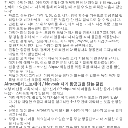
전 세계 수백만 명의 여행자가 원활하고 경제적인 예약 경험을 위해 Airpaz를
신뢰하고 있습니다. 저희와 함께 예약하실 때 누릴 수 있는 혜택은 다음과 같습
니다:
빠르고 쉬운 검색: 가격, 일정, 소요 시간, 경유 횟수를 기준으로 항공권을 필
터링하고 비교하세요 — 이 모든 것을 단 한 번의 검색으로 할 수 있습니다.
간편한 부가 서비스: 위탁 수하물 추가, 좌석 지정, 기내식 사전 주문 또는 여
행자 보험을 항공편에 쉽게 추가하세요.
다양한 좌석 등급 옵션: 조금 더 특별한 럭셔리를 원하시나요? 프리미엄 비
행 경험을 위해 이코노미부터 일등석까지 다양한 좌석 등급을 제공합니다.
다양한 결제 수단: 신용/체크카드, 계좌 이체, PayPal, 전자 지갑(e-wallet)
및 현지에서 인기 있는 다양한 결제 옵션 중 선택하세요.
원활한 항공권 확정: 결제가 완료되면 예약 확정서와 항공권이 고객님의 이
메일로 즉시 발송됩니다.
글로벌 고객 지원: 다국어 지원이 가능한 고객 지원 팀이 연중무휴 24시간
대기하며 예약 변경, 취소 및 모든 문의 사항을 친절하게 도와드립니다.
전용 앱 및 회원 프로모션: Airpaz 회원만을 위한 특별 혜택과 앱 전용 할인
혜택을 누리세요.
탁월한 가치: 고객님의 여행 예산을 최대한 활용할 수 있도록 독점 특가 및
특별 프로모션 요금을 제공합니다.
Airpaz에서 노보에어 / Novoair 저가 항공권을 찾는 꿀팁
여행 예산을 더욱 아끼고 싶으신가요? Airpaz에서 여행을 최대한 즐기기 위해
다음의 스마트한 예약 팁을 따라보세요:
미리 예약하기: 출발일이 다가올수록 항공권 가격은 오르는 경향이 있습니
다. 가장 저렴한 요금과 혜택을 얻으려면 4~8주 전에 예약하는 것을 권장합
니다.
유연한 일정 활용: Airpaz의 달력 보기를 사용하여 여러 날짜의 요금을 쉽게
비교하세요.
주중 비행기 이용: 화요일과 수요일은 보통 주말 항공편보다 더 저렴한 요금
을 제공합니다.
프로모션 찾기: Airpaz 페이지 및 페이지를 정기적으로 확인하여 프로모션