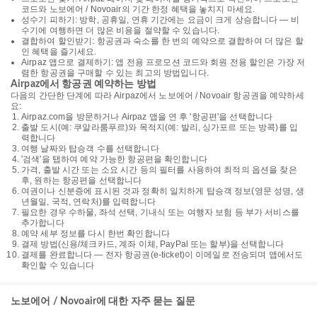
코드와 노보에어 / Novoair의 기간 한정 혜택을 놓치지 마세요.
성수기 피하기: 방학, 공휴일, 연휴 기간에는 요금이 크게 상승합니다 — 비
수기에 여행하면 더 많은 비용을 절약할 수 있습니다.
결합하여 할인받기: 항공권과 숙소를 한 번의 예약으로 결합하여 더 많은 할
인 혜택을 즐기세요.
Airpaz 앱으로 결제하기: 앱 전용 프로모션 코드와 회원 전용 할인은 가장 저
렴한 항공권을 구매할 수 있는 최고의 방법입니다.
Airpaz에서 항공권 예약하는 방법
다음의 간단한 단계에 따라 Airpaz에서 노보에어 / Novoair 항공권을 예약하세
요:
Airpaz.com을 방문하거나 Airpaz 앱을 연 후 '항공편'을 선택합니다
출발 도시(예: 쿠알라룸푸르)와 목적지(예: 발리, 싱가포르 또는 방콕)를 입
력합니다
여행 날짜와 탑승객 수를 선택합니다
'검색'을 탭하여 예약 가능한 항공편을 확인합니다
가격, 출발 시간 또는 소요 시간 등의 필터를 사용하여 최적의 옵션을 찾은
후, 원하는 항공편을 선택합니다
여권이나 신분증에 표시된 것과 정확히 일치하게 탑승객 정보(영문 성명, 생
년월일, 국적, 연락처)를 입력합니다
필요한 경우 수하물, 좌석 선택, 기내식 또는 여행자 보험 등 부가 서비스를
추가합니다
예약 세부 정보를 다시 한번 확인합니다
결제 방법(신용/체크카드, 계좌 이체, PayPal 또는 할부)을 선택합니다
결제를 완료합니다 — 전자 항공권(e-ticket)이 이메일로 전송되며 앱에서도
확인할 수 있습니다
노보에어 / Novoair에 대한 자주 묻는 질문