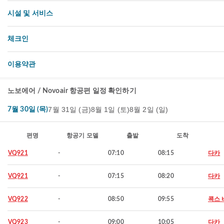
시설 및 서비스
체크인
이용약관
노보에어 / Novoair 항공편 일정 확인하기
7월 31일 (금)
8월 1일 (토)
8월 2일 (일)
7월 30일 (목)
편명
항공기 모델
출발
도착
VQ921
-
07:10
08:15
다카
VQ921
-
07:15
08:20
다카
VQ922
-
08:50
09:55
콕스 
VQ923
-
09:00
10:05
다카