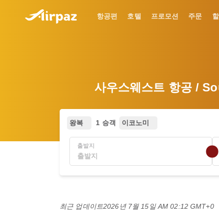
항공편
호텔
프로모션
주문
할
사우스웨스트 항공 / So
왕복
1 승객
이코노미
출발지
최근 업데이트
2026년 7월 15일 AM 02:12 GMT+0