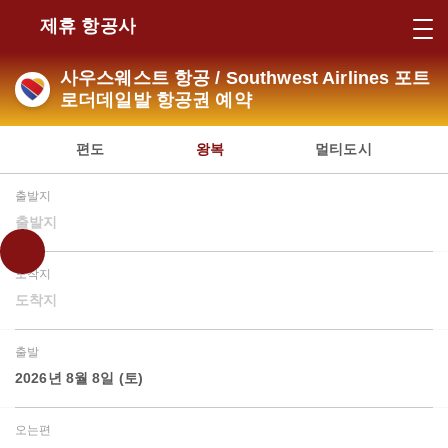
제휴 항공사
사우스웨스트 항공 / Southwest Airlines 포트
로더데일발 항공권 예약
편도
왕복
멀티도시
출발지
출발지
도착지
도착지
출발
2026년 8월 8일 (토)
오는편