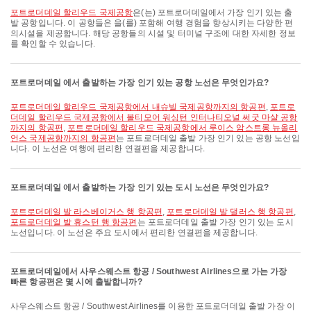
포트로더데일 할리우드 국제공항
은(는) 포트로더데일에서 가장 인기 있는 출
발 공항입니다. 이 공항들은 을(를) 포함해 여행 경험을 향상시키는 다양한 편
의시설을 제공합니다. 해당 공항들의 시설 및 터미널 구조에 대한 자세한 정보
를 확인할 수 있습니다.
포트로더데일 에서 출발하는 가장 인기 있는 공항 노선은 무엇인가요?
포트로더데일 할리우드 국제공항에서 내슈빌 국제공항까지의 항공편
,
포트로
더데일 할리우드 국제공항에서 볼티모어 워싱턴 인터나티오널 써굿 마샬 공항
까지의 항공편
,
포트로더데일 할리우드 국제공항에서 루이스 암스트롱 뉴올리
언스 국제공항까지의 항공편
는 포트로더데일 출발 가장 인기 있는 공항 노선입
니다. 이 노선은 여행에 편리한 연결편을 제공합니다.
포트로더데일 에서 출발하는 가장 인기 있는 도시 노선은 무엇인가요?
포트로더데일 발 라스베이거스 행 항공편
,
포트로더데일 발 댈러스 행 항공편
,
포트로더데일 발 휴스턴 행 항공편
는 포트로더데일 출발 가장 인기 있는 도시
노선입니다. 이 노선은 주요 도시에서 편리한 연결편을 제공합니다.
포트로더데일에서 사우스웨스트 항공 / Southwest Airlines으로 가는 가장
빠른 항공편은 몇 시에 출발합니까?
사우스웨스트 항공 / Southwest Airlines를 이용한 포트로더데일 출발 가장 이