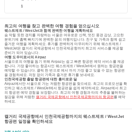
1
최고의 여행을 찾고 완벽한 여행 경험을 얻으십시오
웨스트제트 / WestJet과 함께 완벽한 여행을 계획하세요
숨 막힐 듯한 경치를 자랑하는 서울은 여유로운 산책, 멋진 풍경 감상, 고요한
분위기에 흠뻑 빠지기에 완벽한 꿈의 여행지입니다. 친구 및 가족과 함께 쉽고
즐거운 여행을 계획하세요. 휴가를 완벽하게 마무리하기 위해 웨스트제트 /
WestJet은 캘거리 국제공항에서 인천국제공항까지 최고의 서비스를 제공할
준비가 되어 있습니다.
여행 도우미로서의 Airpaz
서울으로의 여행을 돕기 위해 Airpaz는 쉽고 빠른 항공편 예약 서비스를 제공
합니다. 가장 좋아하는 항공사인 웨스트제트 / WestJet에서 원하는 항공편을
예약할 수 있습니다. 클릭 한 번으로 에서 까지 가장 좋고 잊을 수 없는 항공편
을 경험하세요. 걱정 없이 가족과 즐거운 휴가를 보내세요.
인천국제공항 출발 항공편에 대한 흥미로운 딜
Airpaz에서만 서울으로 가는 저렴한 항공편을 찾으세요. 최고의 프로모션을 확
인하고 웨스트제트 / WestJet에서 항공편을 쉽게 예약하세요. Airpaz에서 최고
의 항공편 예약 경험을 보장합니다. 최고의 여행 경험과 타의 추종을 불허하는
절감을 위해 저렴한
캘거리 국제공항에서 인천국제공항까지의 항공편
를 예약
하세요.
캘거리 국제공항에서 인천국제공항까지의 웨스트제트 / WestJet
항공편 일정을 확인하세요