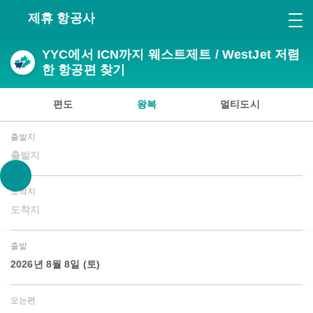
제휴 항공사
YYC에서 ICN까지 웨스트제트 / WestJet 저렴
한 항공편 찾기
편도
왕복
멀티도시
출발지
출발지
도착지
도착지
출발
2026년 8월 8일 (토)
오는편