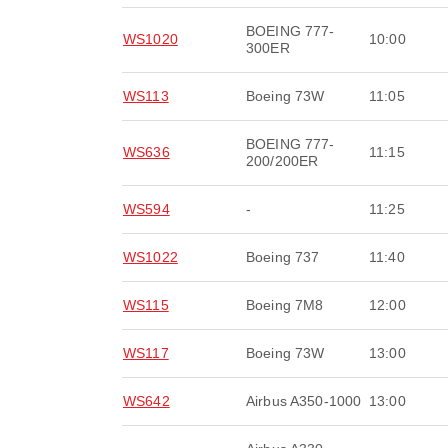
BOEING 777-
WS1020
10:00
300ER
WS113
Boeing 73W
11:05
BOEING 777-
WS636
11:15
200/200ER
WS594
-
11:25
WS1022
Boeing 737
11:40
WS115
Boeing 7M8
12:00
WS117
Boeing 73W
13:00
WS642
Airbus A350-1000
13:00