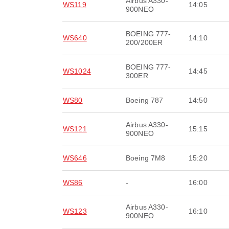
Airbus A330-
WS119
14:05
900NEO
BOEING 777-
WS640
14:10
200/200ER
BOEING 777-
WS1024
14:45
300ER
WS80
Boeing 787
14:50
Airbus A330-
WS121
15:15
900NEO
WS646
Boeing 7M8
15:20
WS86
-
16:00
Airbus A330-
WS123
16:10
900NEO