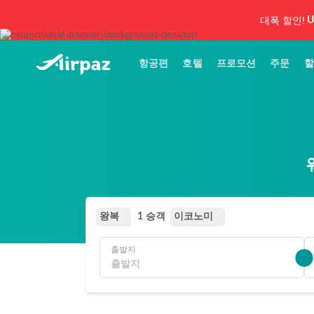
대폭 할인!
U
항공편
호텔
프로모션
주문
할
왕복
이코노미
1 승객
출발지