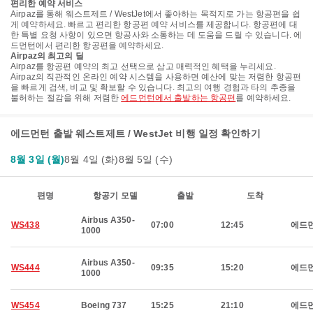
편리한 예약 서비스
Airpaz를 통해 웨스트제트 / WestJet에서 좋아하는 목적지로 가는 항공편을 쉽
게 예약하세요. 빠르고 편리한 항공편 예약 서비스를 제공합니다. 항공편에 대
한 특별 요청 사항이 있으면 항공사와 소통하는 데 도움을 드릴 수 있습니다. 에
드먼턴에서 편리한 항공편을 예약하세요.
Airpaz의 최고의 딜
Airpaz를 항공편 예약의 최고 선택으로 삼고 매력적인 혜택을 누리세요.
Airpaz의 직관적인 온라인 예약 시스템을 사용하면 예산에 맞는 저렴한 항공편
을 빠르게 검색, 비교 및 확보할 수 있습니다. 최고의 여행 경험과 타의 추종을
불허하는 절감을 위해 저렴한
에드먼턴에서 출발하는 항공편
를 예약하세요.
에드먼턴 출발 웨스트제트 / WestJet 비행 일정 확인하기
8월 3일 (월)
8월 4일 (화)
8월 5일 (수)
편명
항공기 모델
출발
도착
Airbus A350-
WS438
07:00
12:45
에드
1000
Airbus A350-
WS444
09:35
15:20
에드
1000
WS454
Boeing 737
15:25
21:10
에드