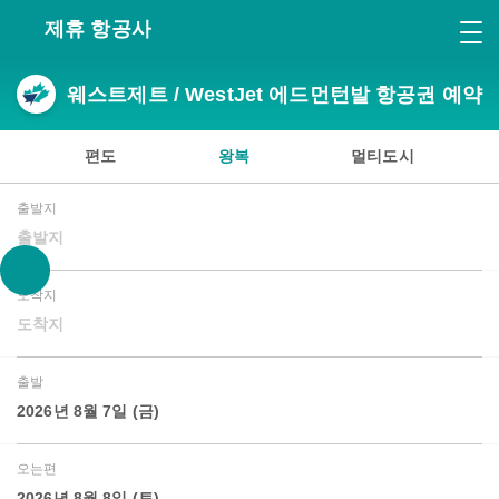
제휴 항공사
웨스트제트 / WestJet 에드먼턴발 항공권 예약
편도
왕복
멀티도시
출발지
출발지
도착지
도착지
출발
2026년 8월 7일 (금)
오는편
2026년 8월 8일 (토)