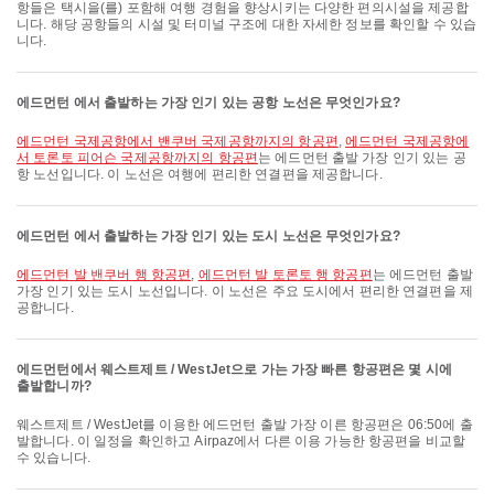
항들은 택시을(를) 포함해 여행 경험을 향상시키는 다양한 편의시설을 제공합
니다. 해당 공항들의 시설 및 터미널 구조에 대한 자세한 정보를 확인할 수 있습
니다.
에드먼턴 에서 출발하는 가장 인기 있는 공항 노선은 무엇인가요?
에드먼턴 국제공항에서 밴쿠버 국제공항까지의 항공편
,
에드먼턴 국제공항에
서 토론토 피어슨 국제공항까지의 항공편
는 에드먼턴 출발 가장 인기 있는 공
항 노선입니다. 이 노선은 여행에 편리한 연결편을 제공합니다.
에드먼턴 에서 출발하는 가장 인기 있는 도시 노선은 무엇인가요?
에드먼턴 발 밴쿠버 행 항공편
,
에드먼턴 발 토론토 행 항공편
는 에드먼턴 출발
가장 인기 있는 도시 노선입니다. 이 노선은 주요 도시에서 편리한 연결편을 제
공합니다.
에드먼턴에서 웨스트제트 / WestJet으로 가는 가장 빠른 항공편은 몇 시에
출발합니까?
웨스트제트 / WestJet를 이용한 에드먼턴 출발 가장 이른 항공편은 06:50에 출
발합니다. 이 일정을 확인하고 Airpaz에서 다른 이용 가능한 항공편을 비교할
수 있습니다.