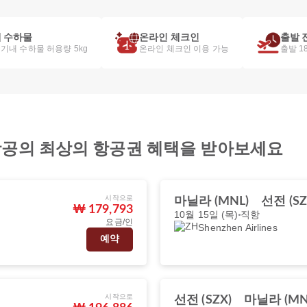
 수하물
온라인 체크인
출발 
 기내 수하물 허용량 5kg
온라인 체크인 이용 가능
출발 1
nes 항공의 최상의 항공권 혜택을 받아보세요
시작으로
마닐라 (MNL)
선전 (SZ
₩ 179,793
10월 15일 (목)
직항
요금/인
Shenzhen Airlines
예약
시작으로
선전 (SZX)
마닐라 (MN