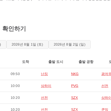
 일정 확인하기
)
2026년 8월 1일 (토)
2026년 8월 2일 (일)
도착
출발 도시
출발 공항
09:50
난징
NKG
광저
10:00
상하이
PVG
선전
10:20
선전
SZX
상하
10:20
선전
SZX
쿤밍