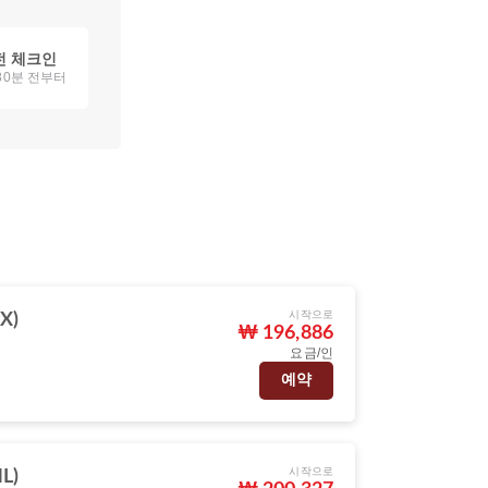
전 체크인
80분 전부터
시작으로
X)
₩ 196,886
요금/인
예약
시작으로
L)