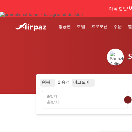
대폭 할인!
U
항공편
호텔
프로모션
주문
할
왕복
이코노미
1 승객
출발지