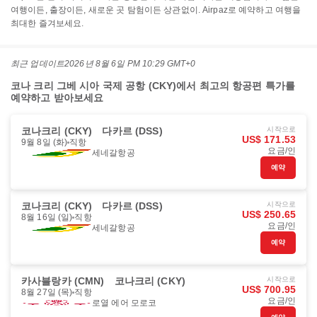
여행이든, 출장이든, 새로운 곳 탐험이든 상관없이. Airpaz로 예약하고 여행을
최대한 즐겨보세요.
최근 업데이트
2026년 8월 6일 PM 10:29 GMT+0
코나 크리 그베 시아 국제 공항 (CKY)에서 최고의 항공편 특가를
예약하고 받아보세요
코나크리 (CKY)
다카르 (DSS)
시작으로
US$ 171.53
9월 8일 (화)
직항
요금/인
세네갈항공
예약
코나크리 (CKY)
다카르 (DSS)
시작으로
US$ 250.65
8월 16일 (일)
직항
요금/인
세네갈항공
예약
카사블랑카 (CMN)
코나크리 (CKY)
시작으로
US$ 700.95
8월 27일 (목)
직항
요금/인
로열 에어 모로코