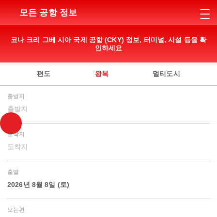
모든 공항 정보
코나 크리 그베 시아 국제 공항 (CKY) 정보, 터미널, 시설 등을 확
인하세요
편도
왕복
멀티도시
출발지
출발지
도착지
도착지
출발
2026년 8월 8일 (토)
오는편