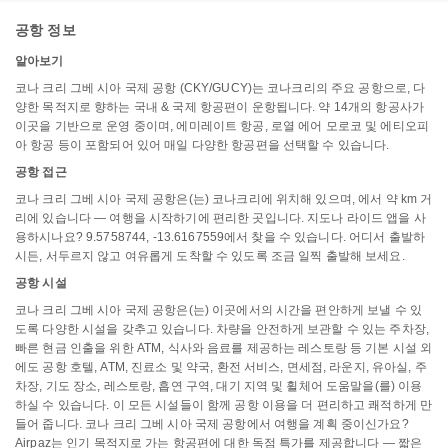
공항 정보
알아보기
코나 크리 그베 시아 국제 공항 (CKY/GUCY)는 코나크리의 주요 공항으로, 다
양한 목적지로 향하는 국내 & 국제 항공편이 운항됩니다. 약 14개의 항공사가
이곳을 기반으로 운영 중이며, 에미레이트 항공, 로열 에어 모로코 및 에티오피
아 항공 등이 포함되어 있어 매일 다양한 항공편을 선택할 수 있습니다.
공항 접근
코나 크리 그베 시아 국제 공항은(는) 코나크리에 위치해 있으며, 에서 약 km 거
리에 있습니다 — 여행을 시작하기에 편리한 곳입니다. 지도나 라이드 앱을 사
용하시나요? 9.5758744, -13.6167559에서 찾을 수 있습니다. 어디서 출발하
시든, 서두르지 않고 여유롭게 도착할 수 있도록 조금 일찍 출발해 보세요.
공항 시설
코나 크리 그베 시아 국제 공항은(는) 이곳에서의 시간을 편안하게 보낼 수 있
도록 다양한 시설을 갖추고 있습니다. 차량을 안전하게 보관할 수 있는 주차장,
빠른 현금 인출을 위한 ATM, 식사와 음료를 제공하는 레스토랑 등 기본 시설 외
에도 공항 호텔, ATM, 진료소 및 약국, 환전 서비스, 면세점, 라운지, 유아실, 주
차장, 기도 장소, 레스토랑, 흡연 구역, 대기 지역 및 휠체어 도움말을(를) 이용
하실 수 있습니다. 이 모든 시설들이 함께 공항 이용을 더 편리하고 쾌적하게 만
들어 줍니다. 코나 크리 그베 시아 국제 공항에서 여행을 계획 중이신가요?
Airpaz는 인기 목적지로 가는 항공편에 대한 독점 특가를 제공합니다 — 짧은