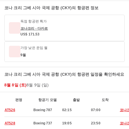
코나 크리 그베 시아 국제 공항 (CKY)의 항공편 정보
독점 항공편 특가
코나크리 - 다카르
US$ 171.53
가장 낮은 운임 월
9월
코나 크리 그베 시아 국제 공항 (CKY)의 항공편 일정을 확인하세요
8월 8일 (토)
8월 9일 (일)
편명
항공기 모델
출발
도착
AT526
Boeing 787
02:15
07:00
코나
AT528
Boeing 737
19:05
23:50
코나