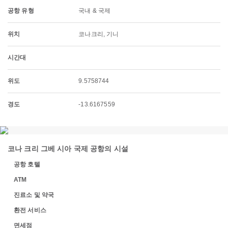
공항 유형
국내 & 국제
위치
코나크리, 기니
시간대
위도
9.5758744
경도
-13.6167559
코나 크리 그베 시아 국제 공항의 시설
공항 호텔
ATM
진료소 및 약국
환전 서비스
면세점