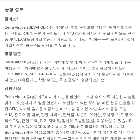
공항 정보
알아보기
Beira Airport (BEW/FQBR)는 베이라의 주요 공항으로, 다양한 목적지로 향하
는 국내 & 국제 항공편이 운항됩니다. 약 3개의 항공사가 이곳을 기반으로 운영
중이며, LAM 모잠비크 항공, 에어링크 및 에티오피아 항공 등이 포함되어 있어
매일 다양한 항공편을 선택할 수 있습니다.
공항 접근
Beira Airport은(는) 베이라에 위치해 있으며, 에서 약 km 거리에 있습니다 —
여행을 시작하기에 편리한 곳입니다. 지도나 라이드 앱을 사용하시나요?
-19.7986796, 34.9004847에서 찾을 수 있습니다. 어디서 출발하시든, 서두르
지 않고 여유롭게 도착할 수 있도록 조금 일찍 출발해 보세요.
공항 시설
Beira Airport은(는) 이곳에서의 시간을 편안하게 보낼 수 있도록 다양한 시설을
갖추고 있습니다. 차량을 안전하게 보관할 수 있는 주차장, 빠른 현금 인출을 위
한 ATM, 식사와 음료를 제공하는 레스토랑 등 기본 시설 외에도 공항 호텔,
ATM, 진료소 및 약국, 환전 서비스, 면세점, 라운지, 유아실, 주차장, 기도 장소,
레스토랑, 흡연 구역, 대기 지역 및 휠체어 도움말을(를) 이용하실 수 있습니다.
이 모든 시설들이 함께 공항 이용을 더 편리하고 쾌적하게 만들어 줍니다.
Beira Airport에서 여행을 계획 중이신가요? Airpaz는 인기 목적지로 가는 항공
편에 대한 독점 특가를 제공합니다 — 짧은 여행이든, 출장이든, 새로운 곳 탐험