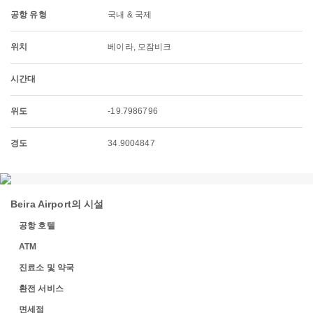
공항 유형
국내 & 국제
위치
베이라, 모잠비크
시간대
위도
-19.7986796
경도
34.9004847
Beira Airport의 시설
공항 호텔
ATM
진료소 및 약국
환전 서비스
면세점