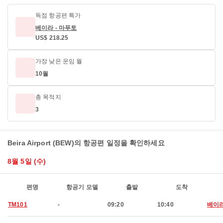
독점 항공편 특가
베이라 - 마푸토
US$ 218.25
가장 낮은 운임 월
10월
총 목적지
3
Beira Airport (BEW)의 항공편 일정을 확인하세요
8월 5일 (수)
편명
항공기 모델
출발
도착
TM101
-
09:20
10:40
베이