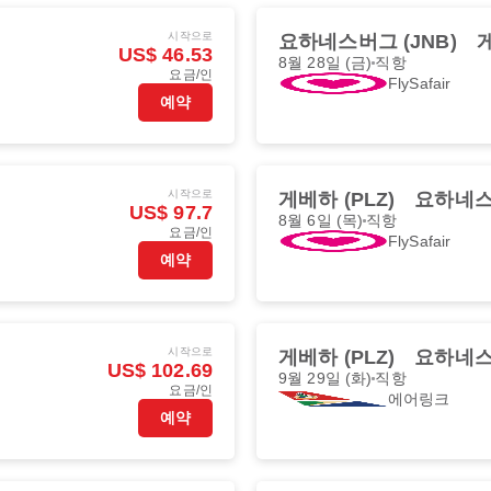
시작으로
요하네스버그 (JNB)
게
US$ 46.53
8월 28일 (금)
직항
요금/인
FlySafair
예약
시작으로
게베하 (PLZ)
요하네스버
US$ 97.7
8월 6일 (목)
직항
요금/인
FlySafair
예약
시작으로
게베하 (PLZ)
요하네스버
US$ 102.69
9월 29일 (화)
직항
요금/인
에어링크
예약