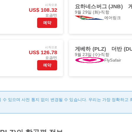
시작으로
요하네스버그 (JNB)
게
US$ 108.32
9월 29일 (화)
직항
요금/인
에어링크
예약
시작으로
게베하 (PLZ)
더반 (D
US$ 126.78
9월 23일 (수)
직항
요금/인
FlySafair
예약
 수 있으며 사전 통지 없이 변경될 수 있습니다. 우리는 가장 정확하고