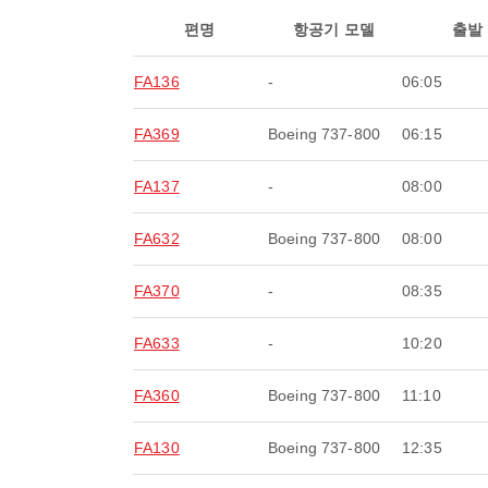
편명
항공기 모델
출발
FA136
-
06:05
FA369
Boeing 737-800
06:15
FA137
-
08:00
FA632
Boeing 737-800
08:00
FA370
-
08:35
FA633
-
10:20
FA360
Boeing 737-800
11:10
FA130
Boeing 737-800
12:35