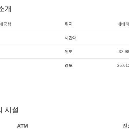
소개
국제공항
위치
게베하
시간대
위도
-33.9
경도
25.61
의 시설
ATM
진