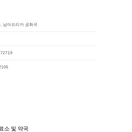
, 남아프리카 공화국
872719
2106
료소 및 약국