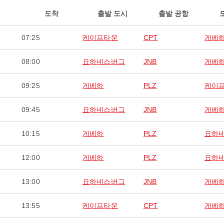
도착
출발 도시
출발 공항
07:25
케이프타운
CPT
게베
08:00
요하네스버그
JNB
게베
09:25
게베하
PLZ
케이
09:45
요하네스버그
JNB
게베
10:15
게베하
PLZ
요하
12:00
게베하
PLZ
요하
13:00
요하네스버그
JNB
게베
13:55
케이프타운
CPT
게베