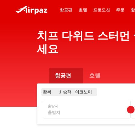
항공편
호텔
프로모션
주문
할
치프 다위드 스터먼 국
세요
항공편
호텔
왕복
1 승객
이코노미
출발지