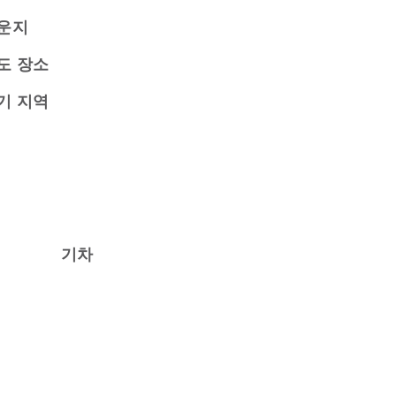
운지
도 장소
기 지역
기차