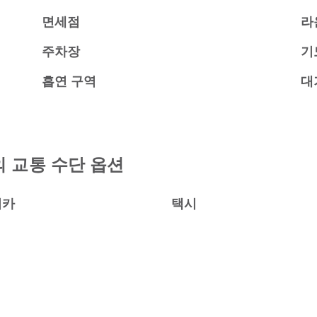
면세점
라
주차장
기
흡연 구역
대
 교통 수단 옵션
터카
택시