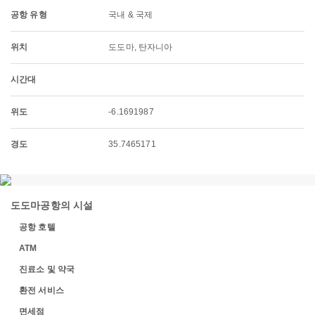
공항 유형
국내 & 국제
위치
도도마, 탄자니아
시간대
위도
-6.1691987
경도
35.7465171
도도마공항의 시설
공항 호텔
ATM
진료소 및 약국
환전 서비스
면세점