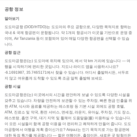
공항 정보
알아보기
도도마공항 (DOD/HTDO)는 도도마의 주요 공항으로, 다양한 목적지로 향하는
국내 & 국제 항공편이 운항됩니다. 약 1개의 항공사가 이곳을 기반으로 운영 중
이며, Air Tanzania 등이 포함되어 있어 매일 다양한 항공편을 선택할 수 있습
니다.
공항 접근
도도마공항은(는) 도도마에 위치해 있으며, 에서 약 km 거리에 있습니다 — 여
행을 시작하기에 편리한 곳입니다. 지도나 라이드 앱을 사용하시나요?
-6.1691987, 35.7465171에서 찾을 수 있습니다. 어디서 출발하시든, 서두르
지 않고 여유롭게 도착할 수 있도록 조금 일찍 출발해 보세요.
공항 시설
도도마공항은(는) 이곳에서의 시간을 편안하게 보낼 수 있도록 다양한 시설을
갖추고 있습니다. 차량을 안전하게 보관할 수 있는 주차장, 빠른 현금 인출을 위
한 ATM, 식사와 음료를 제공하는 레스토랑 등 기본 시설 외에도 공항 호텔,
ATM, 진료소 및 약국, 환전 서비스, 면세점, 라운지, 유아실, 주차장, 기도 장소,
레스토랑, 흡연 구역, 대기 지역 및 휠체어 도움말을(를) 이용하실 수 있습니다.
이 모든 시설들이 함께 공항 이용을 더 편리하고 쾌적하게 만들어 줍니다. 도도
마공항에서 여행을 계획 중이신가요? Airpaz는 인기 목적지로 가는 항공편에
대한 독점 특가를 제공합니다 — 짧은 여행이든, 출장이든, 새로운 곳 탐험이든