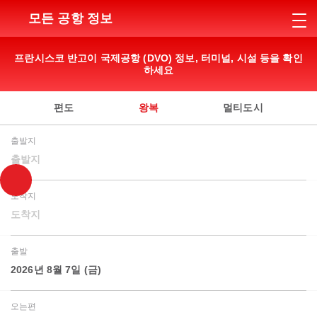
모든 공항 정보
프란시스코 반고이 국제공항 (DVO) 정보, 터미널, 시설 등을 확인
하세요
편도
왕복
멀티도시
출발지
출발지
도착지
도착지
출발
2026년 8월 7일 (금)
오는편