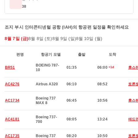
38
조지 부시 인터콘티넨털 공항 (IAH)의 항공편 일정을 확인하세요
8월 7일 (금)
8월 8일 (토)
8월 9일 (일)
8월 10일 (월)
편명
항공기 모델
출발
도착
BOEING 787-
BR51
01:35
06:00
+1d
휴스
10
AC4276
Airbus A320
06:10
08:52
토론
Boeing 737
AC1734
06:45
10:56
휴스
MAX 8
Boeing 737-
AC4181
08:05
13:24
에드
700
AC1735
Boeing 737
08:20
10:50
토론