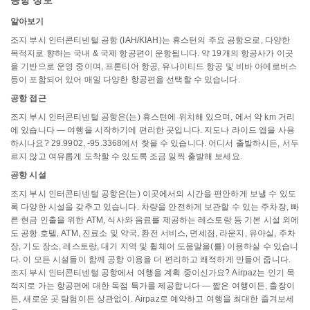
공항 정보
알아보기
조지 부시 인터콘티넨털 공항 (IAH/KIAH)는 휴스턴의 주요 공항으로, 다양한
목적지로 향하는 국내 & 국제 항공편이 운항됩니다. 약 19개의 항공사가 이곳
을 기반으로 운영 중이며, 프론티어 항공, 유나이티드 항공 및 비바 아에로버스
등이 포함되어 있어 매일 다양한 항공편을 선택할 수 있습니다.
공항 접근
조지 부시 인터콘티넨털 공항은(는) 휴스턴에 위치해 있으며, 에서 약 km 거리
에 있습니다 — 여행을 시작하기에 편리한 곳입니다. 지도나 라이드 앱을 사용
하시나요? 29.9902, -95.3368에서 찾을 수 있습니다. 어디서 출발하시든, 서두
르지 않고 여유롭게 도착할 수 있도록 조금 일찍 출발해 보세요.
공항 시설
조지 부시 인터콘티넨털 공항은(는) 이곳에서의 시간을 편안하게 보낼 수 있도
록 다양한 시설을 갖추고 있습니다. 차량을 안전하게 보관할 수 있는 주차장, 빠
른 현금 인출을 위한 ATM, 식사와 음료를 제공하는 레스토랑 등 기본 시설 외에
도 공항 호텔, ATM, 진료소 및 약국, 환전 서비스, 면세점, 라운지, 유아실, 주차
장, 기도 장소, 레스토랑, 대기 지역 및 휠체어 도움말을(를) 이용하실 수 있습니
다. 이 모든 시설들이 함께 공항 이용을 더 편리하고 쾌적하게 만들어 줍니다.
조지 부시 인터콘티넨털 공항에서 여행을 계획 중이신가요? Airpaz는 인기 목
적지로 가는 항공편에 대한 독점 특가를 제공합니다 — 짧은 여행이든, 출장이
든, 새로운 곳 탐험이든 상관없이. Airpaz로 예약하고 여행을 최대한 즐겨보세