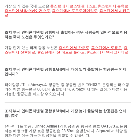
가장 인기 있는 국내 노선은
휴스턴에서 로스앤젤레스로
,
휴스턴에서 뉴욕로
,
휴스턴에서 라스베이거스로
,
휴스턴에서 포트로더데일로
,
휴스턴에서 시카고
로
조지 부시 인터콘티넨털 공항에서 출발하는 경우 사람들이 일반적으로 이용
하는 국제 노선은 무엇인가요?
가장 인기 있는 국제 항공 노선은
휴스턴에서 칸쿤로
,
휴스턴에서 도쿄로
,
휴
스턴에서 산후안로
,
휴스턴에서 산 페드로 술라로
,
휴스턴에서 멕시코시티로
조지 부시 인터콘티넨털 공항 (IAH)에서 가장 일찍 출발하는 항공편은 언제
입니까?
타이항공 / Thai Airways의 항공편 중 항공편 번호 TG483로 운항되는 퍼스행
가장 이른 항공편은 00:01에 출발합니다. Airpaz에서 해당 일정과 다른 이용
가능한 항공편을 비교할 수 있습니다.
조지 부시 인터콘티넨털 공항 (IAH)에서 가장 늦게 출발하는 항공편은 언제
입니까?
유나이티드 항공 / United Airlines의 항공편 중 항공편 번호 UA1573로 운항
되는 버뱅크행 가장 늦은 항공편은 23:59에 출발합니다. Airpaz에서 해당 일
정과 다른 이용 가능한 항공편을 비교할 수 있습니다.