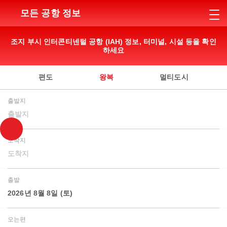
모든 공항 정보
조지 부시 인터콘티넨털 공항 (IAH) 정보, 터미널, 시설 등을 확인
하세요
편도
왕복
멀티도시
출발지
출발지
도착지
도착지
출발
2026년 8월 8일 (토)
오는편