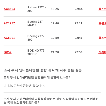
Airbus A320-
AC4504
18:25
22:44
휴스
200
Boeing 737
AC1737
19:40
22:11
토론
MAX 8
Boeing 737-
AC5291
19:50
22:46
휴스
800
BOEING 777-
BR52
21:20
22:50
타이
300ER
조지 부시 인터콘티넨털 공항 에 대해 자주 묻는 질문
조지 부시 인터콘티넨털 공항 근처에 공항이 있나요?
아니요, 근처에 공항은 없습니다.
조지 부시 인터콘티넨털 공항을 출발하는 경우 사람들이 일반적으로 이용하
는 국내 노선은 무엇인가요?