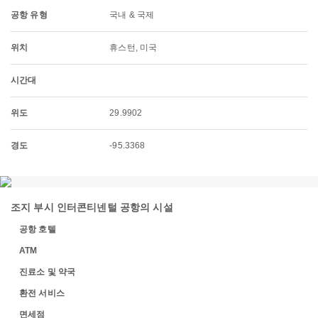
공항 유형
국내 & 국제
위치
휴스턴, 미국
시간대
위도
29.9902
경도
-95.3368
조지 부시 인터콘티넨털 공항의 시설
공항 호텔
ATM
진료소 및 약국
환전 서비스
면세점