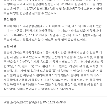
로 향하는 국내 & 국제 항공편이 운항됩니다. 약 19개의 항공사가 이곳을 기반
으로 운영 중이며, LATAM 칠레, Sky Airline 및 JetSMART 등이 포함되어 있어
매일 다양한 항공편을 선택할 수 있습니다.
공항 접근
호르헤 차베스 국제공항은(는) 리마에 위치해 있으며, 에서 약 km 거리에 있습
니다 — 여행을 시작하기에 편리한 곳입니다. 지도나 라이드 앱을 사용하시나
요? -12.0240527, -77.112036에서 찾을 수 있습니다. 어디서 출발하시든, 서
두르지 않고 여유롭게 도착할 수 있도록 조금 일찍 출발해 보세요.
공항 시설
호르헤 차베스 국제공항은(는) 이곳에서의 시간을 편안하게 보낼 수 있도록 다
양한 시설을 갖추고 있습니다. 차량을 안전하게 보관할 수 있는 주차장, 빠른 현
금 인출을 위한 ATM, 식사와 음료를 제공하는 레스토랑 등 기본 시설 외에도 공
항 호텔, ATM, 진료소 및 약국, 환전 서비스, 면세점, 라운지, 유아실, 주차장, 레
스토랑, 대기 지역 및 휠체어 도움말을(를) 이용하실 수 있습니다. 이 모든 시설
들이 함께 공항 이용을 더 편리하고 쾌적하게 만들어 줍니다. 호르헤 차베스 국
제공항에서 여행을 계획 중이신가요? Airpaz는 인기 목적지로 가는 항공편에
대한 독점 특가를 제공합니다 — 짧은 여행이든, 출장이든, 새로운 곳 탐험이든
상관없이. Airpaz로 예약하고 여행을 최대한 즐겨보세요.
최근 업데이트
2026년 8월 8일 PM 11:21 GMT+0