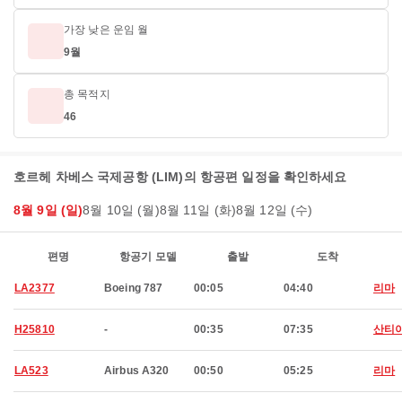
가장 낮은 운임 월
9월
총 목적지
46
호르헤 차베스 국제공항 (LIM)의 항공편 일정을 확인하세요
8월 9일 (일)
8월 10일 (월)
8월 11일 (화)
8월 12일 (수)
편명
항공기 모델
출발
도착
LA2377
Boeing 787
00:05
04:40
리마
H25810
-
00:35
07:35
산티
LA523
Airbus A320
00:50
05:25
리마