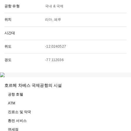
공항 유형
국내 & 국제
위치
리마, 페루
시간대
위도
-12.0240527
경도
-77.112036
호르헤 차베스 국제공항의 시설
공항 호텔
ATM
진료소 및 약국
환전 서비스
면세점