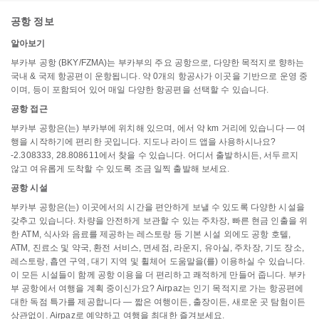
공항 정보
알아보기
부카부 공항 (BKY/FZMA)는 부카부의 주요 공항으로, 다양한 목적지로 향하는
국내 & 국제 항공편이 운항됩니다. 약 0개의 항공사가 이곳을 기반으로 운영 중
이며, 등이 포함되어 있어 매일 다양한 항공편을 선택할 수 있습니다.
공항 접근
부카부 공항은(는) 부카부에 위치해 있으며, 에서 약 km 거리에 있습니다 — 여
행을 시작하기에 편리한 곳입니다. 지도나 라이드 앱을 사용하시나요?
-2.308333, 28.808611에서 찾을 수 있습니다. 어디서 출발하시든, 서두르지
않고 여유롭게 도착할 수 있도록 조금 일찍 출발해 보세요.
공항 시설
부카부 공항은(는) 이곳에서의 시간을 편안하게 보낼 수 있도록 다양한 시설을
갖추고 있습니다. 차량을 안전하게 보관할 수 있는 주차장, 빠른 현금 인출을 위
한 ATM, 식사와 음료를 제공하는 레스토랑 등 기본 시설 외에도 공항 호텔,
ATM, 진료소 및 약국, 환전 서비스, 면세점, 라운지, 유아실, 주차장, 기도 장소,
레스토랑, 흡연 구역, 대기 지역 및 휠체어 도움말을(를) 이용하실 수 있습니다.
이 모든 시설들이 함께 공항 이용을 더 편리하고 쾌적하게 만들어 줍니다. 부카
부 공항에서 여행을 계획 중이신가요? Airpaz는 인기 목적지로 가는 항공편에
대한 독점 특가를 제공합니다 — 짧은 여행이든, 출장이든, 새로운 곳 탐험이든
상관없이. Airpaz로 예약하고 여행을 최대한 즐겨보세요.