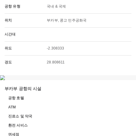
공항 유형
국내 & 국제
위치
부카부, 콩고 민주공화국
시간대
위도
-2.308333
경도
28.808611
부카부 공항의 시설
공항 호텔
ATM
진료소 및 약국
환전 서비스
면세점