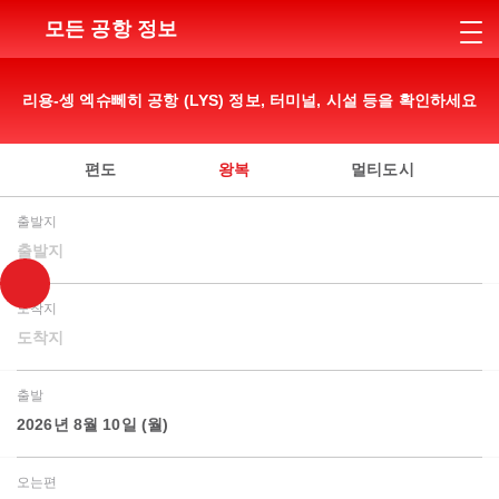
모든 공항 정보
리용-셍 엑슈뻬히 공항 (LYS) 정보, 터미널, 시설 등을 확인하세요
편도
왕복
멀티도시
출발지
출발지
도착지
도착지
출발
2026년 8월 10일 (월)
오는편