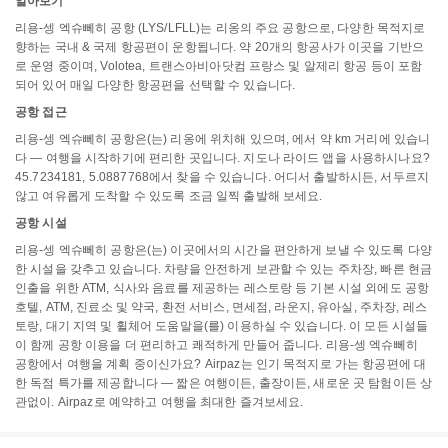
알아보기
리용-셍 엑슈뻬히 공항 (LYS/LFLL)는 리옹의 주요 공항으로, 다양한 목적지로
향하는 국내 & 국제 항공편이 운항됩니다. 약 20개의 항공사가 이곳을 기반으
로 운영 중이며, Volotea, 트랜스아비아닷컴 프랑스 및 알제리 항공 등이 포함
되어 있어 매일 다양한 항공편을 선택할 수 있습니다.
공항 접근
리용-셍 엑슈뻬히 공항은(는) 리옹에 위치해 있으며, 에서 약 km 거리에 있습니
다 — 여행을 시작하기에 편리한 곳입니다. 지도나 라이드 앱을 사용하시나요?
45.7234181, 5.0887768에서 찾을 수 있습니다. 어디서 출발하시든, 서두르지
않고 여유롭게 도착할 수 있도록 조금 일찍 출발해 보세요.
공항 시설
리용-셍 엑슈뻬히 공항은(는) 이곳에서의 시간을 편안하게 보낼 수 있도록 다양
한 시설을 갖추고 있습니다. 차량을 안전하게 보관할 수 있는 주차장, 빠른 현금
인출을 위한 ATM, 식사와 음료를 제공하는 레스토랑 등 기본 시설 외에도 공항
호텔, ATM, 진료소 및 약국, 환전 서비스, 면세점, 라운지, 유아실, 주차장, 레스
토랑, 대기 지역 및 휠체어 도움말을(를) 이용하실 수 있습니다. 이 모든 시설들
이 함께 공항 이용을 더 편리하고 쾌적하게 만들어 줍니다. 리용-셍 엑슈뻬히
공항에서 여행을 계획 중이신가요? Airpaz는 인기 목적지로 가는 항공편에 대
한 독점 특가를 제공합니다 — 짧은 여행이든, 출장이든, 새로운 곳 탐험이든 상
관없이. Airpaz로 예약하고 여행을 최대한 즐겨보세요.