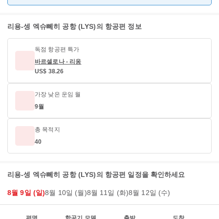
리용-셍 엑슈뻬히 공항 (LYS)의 항공편 정보
독점 항공편 특가
바르셀로나 - 리옹
US$ 38.26
가장 낮은 운임 월
9월
총 목적지
40
리용-셍 엑슈뻬히 공항 (LYS)의 항공편 일정을 확인하세요
8월 9일 (일)
8월 10일 (월)
8월 11일 (화)
8월 12일 (수)
편명
항공기 모델
출발
도착