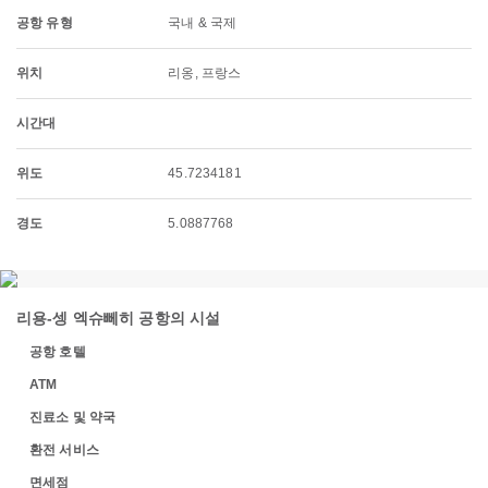
공항 유형
국내 & 국제
위치
리옹, 프랑스
시간대
위도
45.7234181
경도
5.0887768
리용-셍 엑슈뻬히 공항의 시설
공항 호텔
ATM
진료소 및 약국
환전 서비스
면세점