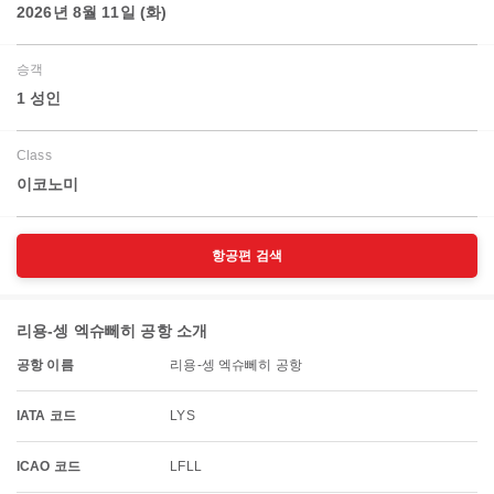
2026년 8월 11일 (화)
승객
1 성인
Class
이코노미
항공편 검색
리용-셍 엑슈뻬히 공항 소개
공항 이름
리용-셍 엑슈뻬히 공항
IATA 코드
LYS
ICAO 코드
LFLL