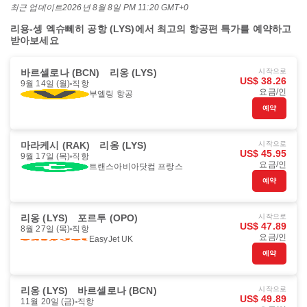
최근 업데이트
2026년 8월 8일 PM 11:20 GMT+0
리용-셍 엑슈뻬히 공항 (LYS)에서 최고의 항공편 특가를 예약하고
받아보세요
바르셀로나 (BCN)
리옹 (LYS)
시작으로
US$ 38.26
9월 14일 (월)
직항
요금/인
부엘링 항공
예약
마라케시 (RAK)
리옹 (LYS)
시작으로
US$ 45.95
9월 17일 (목)
직항
요금/인
트랜스아비아닷컴 프랑스
예약
리옹 (LYS)
포르투 (OPO)
시작으로
US$ 47.89
8월 27일 (목)
직항
요금/인
EasyJet UK
예약
리옹 (LYS)
바르셀로나 (BCN)
시작으로
US$ 49.89
11월 20일 (금)
직항