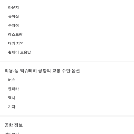
라운지
유아실
주차장
레스토랑
대기 지역
휠체어 도움말
리용-셍 엑슈뻬히 공항의 교통 수단 옵션
버스
렌터카
택시
기차
공항 정보