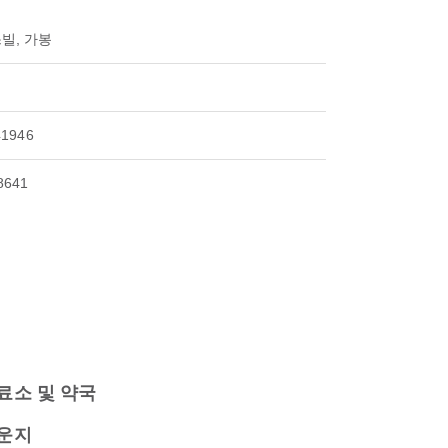
빌, 가봉
41946
8641
료소 및 약국
운지