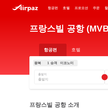
항공편
호텔
프로모션
주문
할
프랑스빌 공항 (MVB
항공편
호텔
왕복
1 승객
이코노미
출발지
프랑스빌 공항 소개