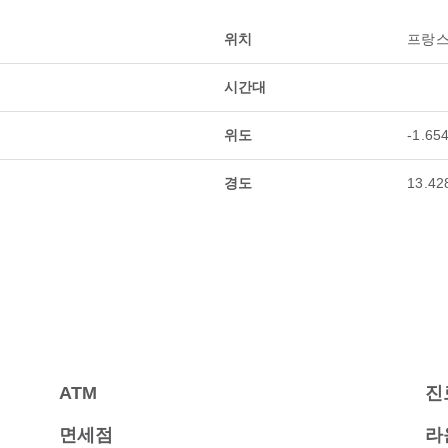
위치
프랑스
시간대
위도
-1.65
경도
13.42
ATM
진
면세점
라