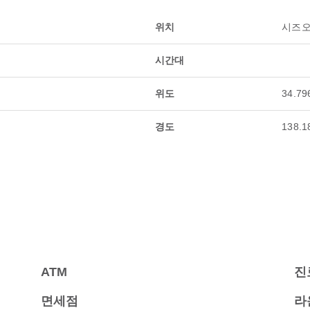
위치
시즈오
시간대
위도
34.79
경도
138.1
ATM
진
면세점
라