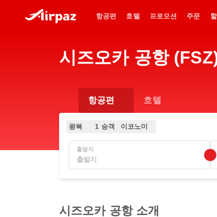
항공편
호텔
프로모션
주문
할
시즈오카 공항 (FSZ
항공편
호텔
왕복
1 승객
이코노미
출발지
시즈오카 공항 소개