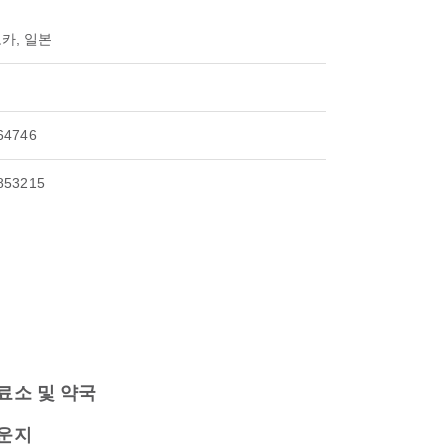
카, 일본
64746
853215
료소 및 약국
운지