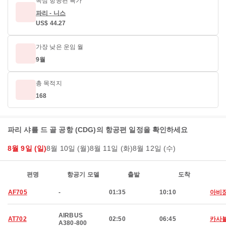
독점 항공편 특가
파리 - 니스
US$ 44.27
가장 낮은 운임 월
9월
총 목적지
168
파리 샤를 드 골 공항 (CDG)의 항공편 일정을 확인하세요
8월 9일 (일)
8월 10일 (월)
8월 11일 (화)
8월 12일 (수)
편명
항공기 모델
출발
도착
AF705
-
01:35
10:10
아비
AIRBUS
AT702
02:50
06:45
카사
A380-800