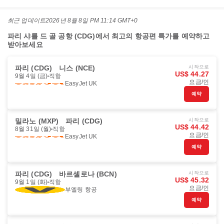
최근 업데이트
2026년 8월 8일 PM 11:14 GMT+0
파리 샤를 드 골 공항 (CDG)에서 최고의 항공편 특가를 예약하고
받아보세요
파리 (CDG)
니스 (NCE)
시작으로
US$ 44.27
9월 4일 (금)
직항
요금/인
EasyJet UK
예약
밀라노 (MXP)
파리 (CDG)
시작으로
US$ 44.42
8월 31일 (월)
직항
요금/인
EasyJet UK
예약
파리 (CDG)
바르셀로나 (BCN)
시작으로
US$ 45.32
9월 1일 (화)
직항
요금/인
부엘링 항공
예약