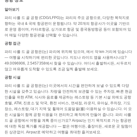
공항 정보
알아보기
파리 샤를 드 골 공항 (CDG/LFPG)는 파리의 주요 공항으로, 다양한 목적지로
향하는 국내 & 국제 항공편이 운항됩니다. 약 20개의 항공사가 이곳을 기반으
로 운영 중이며, 카타르항공, 싱가포르 항공 및 중국동방항공 등이 포함되어 있
어 매일 다양한 항공편을 선택할 수 있습니다.
공항 접근
파리 샤를 드 골 공항은(는) 파리에 위치해 있으며, 에서 약 km 거리에 있습니다
— 여행을 시작하기에 편리한 곳입니다. 지도나 라이드 앱을 사용하시나요?
49.0096906, 2.5457358에서 찾을 수 있습니다. 어디서 출발하시든, 서두르지
않고 여유롭게 도착할 수 있도록 조금 일찍 출발해 보세요.
공항 시설
파리 샤를 드 골 공항은(는) 이곳에서의 시간을 편안하게 보낼 수 있도록 다양
한 시설을 갖추고 있습니다. 차량을 안전하게 보관할 수 있는 주차장, 빠른 현금
인출을 위한 ATM, 식사와 음료를 제공하는 레스토랑 등 기본 시설 외에도 공항
호텔, ATM, 진료소 및 약국, 환전 서비스, 면세점, 라운지, 유아실, 주차장, 기도
장소, 레스토랑, 대기 지역 및 휠체어 도움말을(를) 이용하실 수 있습니다. 이 모
든 시설들이 함께 공항 이용을 더 편리하고 쾌적하게 만들어 줍니다. 파리 샤를
드 골 공항에서 여행을 계획 중이신가요? Airpaz는 인기 목적지로 가는 항공편
에 대한 독점 특가를 제공합니다 — 짧은 여행이든, 출장이든, 새로운 곳 탐험이
든 상관없이. Airpaz로 예약하고 여행을 최대한 즐겨보세요.