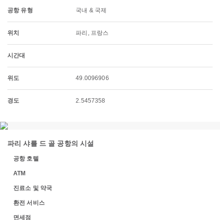
공항 유형
국내 & 국제
위치
파리, 프랑스
시간대
위도
49.0096906
경도
2.5457358
파리 샤를 드 골 공항의 시설
공항 호텔
ATM
진료소 및 약국
환전 서비스
면세점