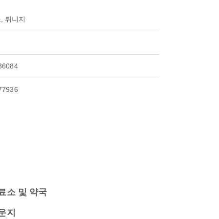
, 튀니지
36084
77936
료소 및 약국
운지