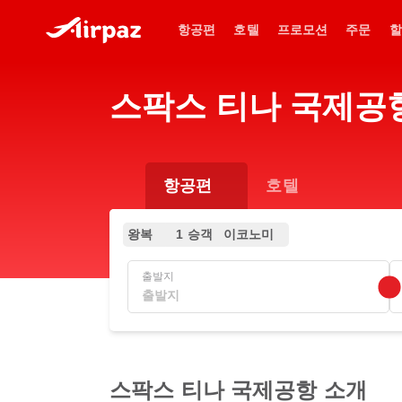
항공편
호텔
프로모션
주문
할
스팍스 티나 국제공항 
항공편
호텔
왕복
1 승객
이코노미
출발지
스팍스 티나 국제공항 소개