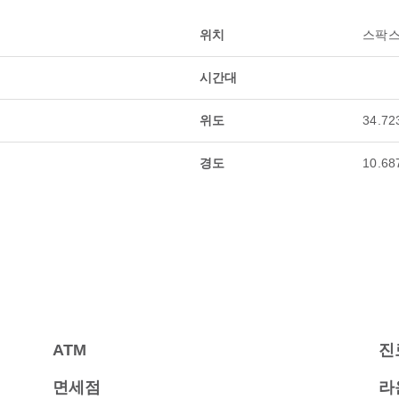
위치
스팍스
시간대
위도
34.72
경도
10.68
ATM
진
면세점
라