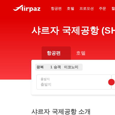
항공편
호텔
프로모션
주문
할
샤르자 국제공항 (SH
항공편
호텔
왕복
1 승객
이코노미
출발지
샤르자 국제공항 소개