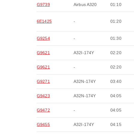
G9739
Airbus A320
01:10
6E1425
-
01:20
G9254
-
01:30
G9621
A32I-174Y
02:20
G9621
-
02:20
G9271
A32N-174Y
03:40
G9423
A32N-174Y
04:05
G9472
-
04:05
G9455
A32I-174Y
04:15