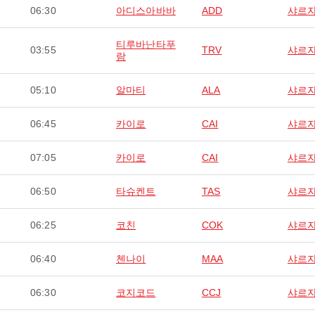
06:30
아디스아바바
ADD
샤르
티루바난타푸
03:55
TRV
샤르
람
05:10
알마티
ALA
샤르
06:45
카이로
CAI
샤르
07:05
카이로
CAI
샤르
06:50
타슈켄트
TAS
샤르
06:25
코친
COK
샤르
06:40
첸나이
MAA
샤르
06:30
코지코드
CCJ
샤르