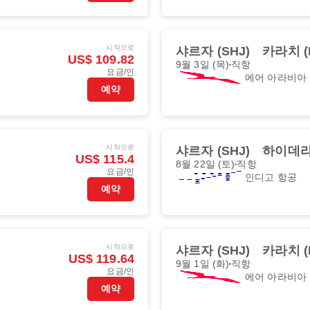
시작으로
샤르자 (SHJ)
카라치 (
US$ 109.82
9월 3일 (목)
직항
요금/인
에어 아라비아
예약
시작으로
샤르자 (SHJ)
하이데라바
US$ 115.4
8월 22일 (토)
직항
요금/인
인디고 항공
예약
시작으로
샤르자 (SHJ)
카라치 (
US$ 119.64
9월 1일 (화)
직항
요금/인
에어 아라비아
예약