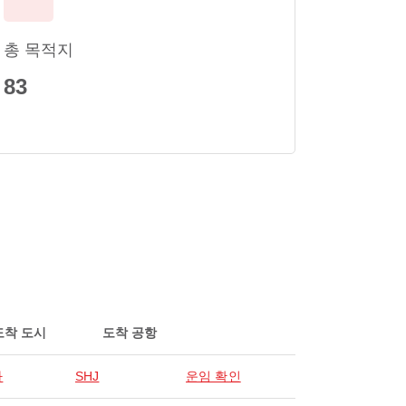
총 목적지
83
도착 도시
도착 공항
자
SHJ
운임 확인