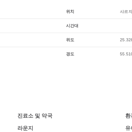
위치
샤르자
시간대
위도
25.32
경도
55.51
진료소 및 약국
환
라운지
유