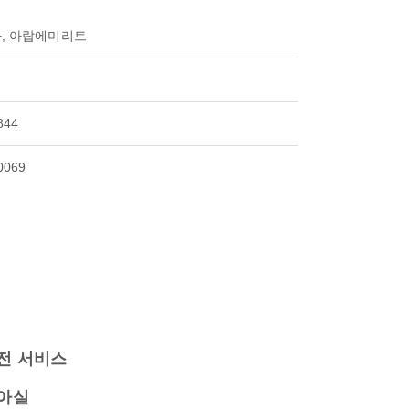
, 아랍에미리트
844
0069
전 서비스
아실