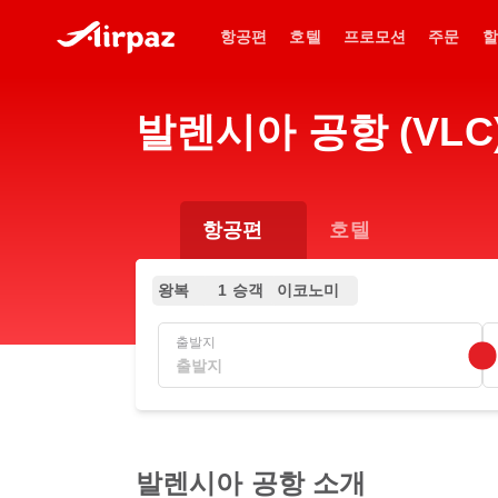
항공편
호텔
프로모션
주문
할
발렌시아 공항 (VLC
항공편
호텔
왕복
1 승객
이코노미
출발지
발렌시아 공항 소개