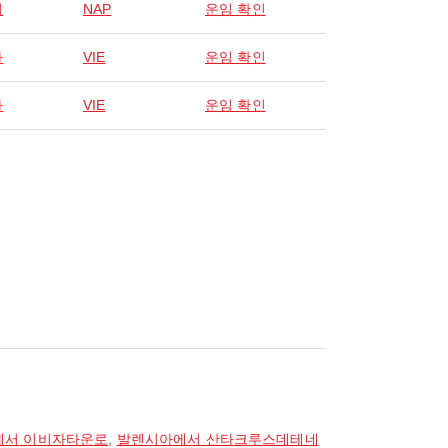
리
NAP
운임 확인
나
VIE
운임 확인
나
VIE
운임 확인
에서 이비자타운로
,
발렌시아에서 산타크루스데테네