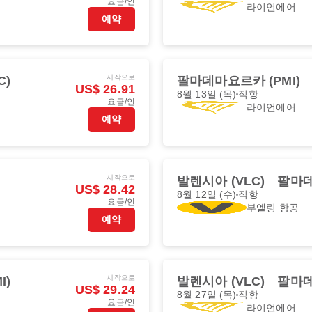
요금/인
라이언에어
예약
시작으로
C)
팔마데마요르카 (PMI)
US$ 26.91
8월 13일 (목)
직항
요금/인
라이언에어
예약
시작으로
발렌시아 (VLC)
팔마데
US$ 28.42
8월 12일 (수)
직항
요금/인
부엘링 항공
예약
시작으로
I)
발렌시아 (VLC)
팔마데
US$ 29.24
8월 27일 (목)
직항
요금/인
라이언에어