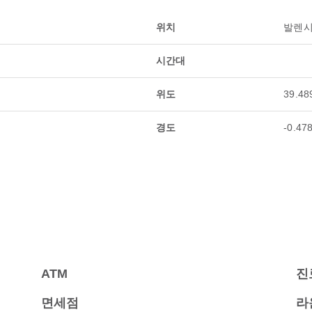
위치
발렌시
시간대
위도
39.48
경도
-0.47
ATM
진
면세점
라