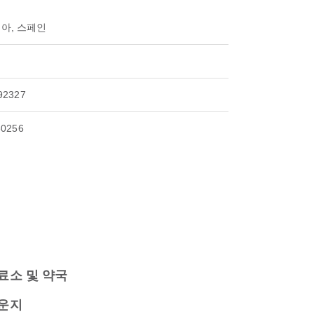
아, 스페인
92327
80256
료소 및 약국
운지