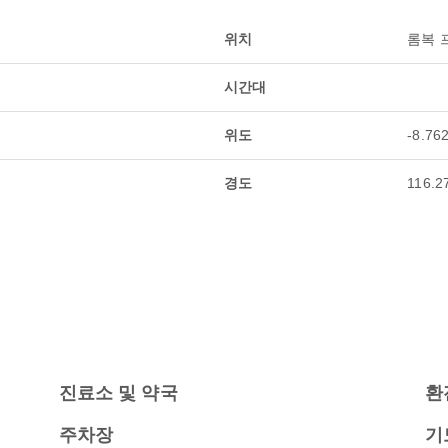
위치
롬복 
시간대
위도
-8.76
경도
116.2
진료소 및 약국
환
주차장
기