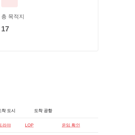
총 목적지
17
도착 도시
도착 공항
프라야
LOP
운임 확인