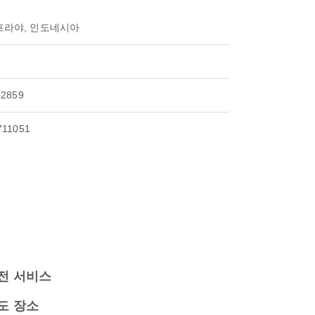
프라야, 인도네시아
22859
711051
전 서비스
도 장소