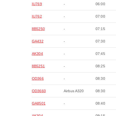
IU769
-
06:00
IU762
-
07:00
8B5250
-
07:15
GA432
-
07:30
AK304
-
07:45
8B5251
-
08:25
OD366
-
08:30
OD3660
Airbus A320
08:30
GA8501
-
08:40
AK304
-
09:15