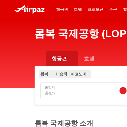
항공편
호텔
프로모션
주문
할
롬복 국제공항 (LOP
항공편
호텔
왕복
1 승객
이코노미
출발지
롬복 국제공항 소개