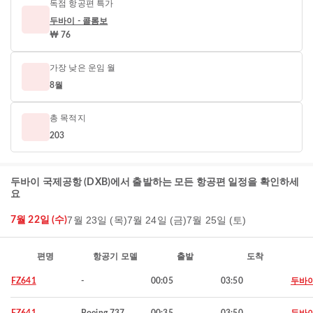
독점 항공편 특가
두바이 - 콜롬보
₩ 76
가장 낮은 운임 월
8월
총 목적지
203
두바이 국제공항 (DXB)에서 출발하는 모든 항공편 일정을 확인하세
요
7월 23일 (목)
7월 24일 (금)
7월 25일 (토)
7월 22일 (수)
편명
항공기 모델
출발
도착
FZ641
-
00:05
03:50
두바