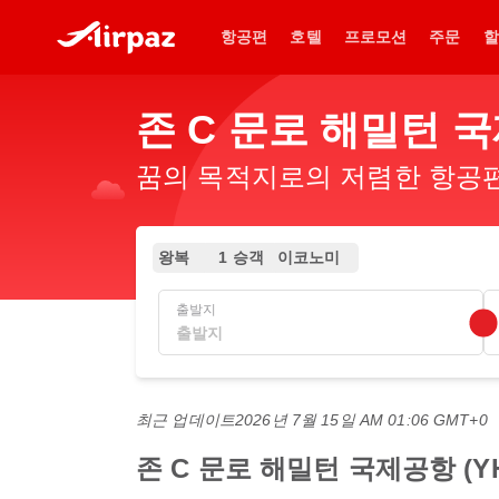
항공편
호텔
프로모션
주문
할
존 C 문로 해밀턴 
꿈의 목적지로의 저렴한 항공편.
왕복
1 승객
이코노미
출발지
최근 업데이트
2026년 7월 15일 AM 01:06 GMT+0
존 C 문로 해밀턴 국제공항 (