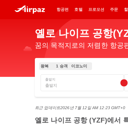
항공편
호텔
프로모션
주문
할
옐로 나이프 공항(Y
꿈의 목적지로의 저렴한 항공편.
왕복
1 승객
이코노미
출발지
최근 업데이트
2026년 7월 12일 AM 12:23 GMT+0
옐로 나이프 공항 (YZF)에서