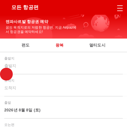
모든 항공편
덴파사르발 항공권 예약
꿈의 목적지로의 저렴한 항공편. 지금 Airpaz에
서 항공권을 예약하세요!
편도
왕복
멀티도시
출발지
출발지
도착지
도착지
출발
2026년 8월 8일 (토)
오는편