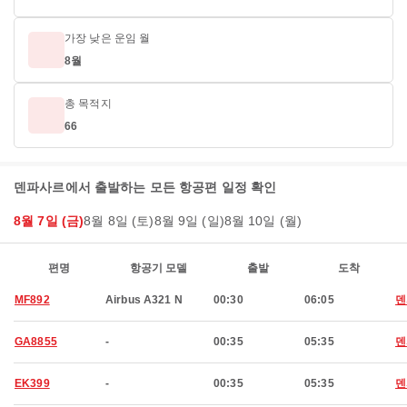
가장 낮은 운임 월
8월
총 목적지
66
덴파사르에서 출발하는 모든 항공편 일정 확인
8월 7일 (금)
8월 8일 (토)
8월 9일 (일)
8월 10일 (월)
편명
항공기 모델
출발
도착
MF892
Airbus A321 N
00:30
06:05
덴
GA8855
-
00:35
05:35
덴
EK399
-
00:35
05:35
덴