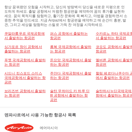
항상 꿈꿔왔던 모험을 시작하고, 당신의 방랑벽이 당신을 새로운 지평으로 인
도하게 하세요. 출발 공항에서 저렴한 항공편을 예약하여 꿈의 휴가를 실현하
세요. 꿈의 목적지를 탐험하고, 활기찬 문화에 푹 빠지고, 마법을 경험하면서 소
중한 추억을 만드세요. 지금 Airpaz에서 항공편을 예약하고 매 순간이 흥분, 발
견, 그리고 세상을 탐험하는 스릴로 가득 찬 여정을 시작하세요.
쿠알라룸푸르 국제공항에
퍼스 공항에서 출발하는
수카르노 하타 국제공
서 출발하는 항공편
항공편
서 출발하는 항공편
싱가포르 창이 공항에서
롬복 국제공항에서 출발하
코모도 공항에서 출발
출발하는 항공편
는 항공편
항공편
푸껫 국제공항에서 출발하
돈므앙 국제공항에서 출발
멜버른 공항에서 출발
는 항공편
하는 항공편
항공편
시드니 킹스포드 스미스
주안다 국제공항에서 출발
할림 페르다나쿠수마 
국제공항에서 출발하는 항
하는 항공편
에서 출발하는 항공편
공편
브리즈번 공항에서 출발하
술탄 무하마드 카 하루 딘
술탄하사누딘국제국제
는 항공편
III 공항에서 출발하는 항
항에서 출발하는 항공
공편
덴파사르에서 사용 가능한 항공사 목록
에어아시아