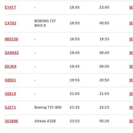
EY477
-
18:45
23:40
덴
BOEING 737
CX782
18:50
00:05
덴
MAX 8
8B5258
-
18:55
19:35
덴
GA8983
-
19:45
00:45
덴
EK369
-
19:45
00:45
덴
QZ801
-
19:55
20:50
덴
QZ819
-
21:05
21:55
덴
SJ273
Boeing 737-800
21:35
22:15
덴
3U3986
Airbus A320
23:10
05:30
덴