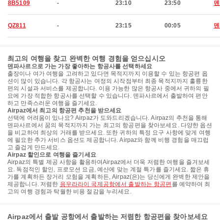
8B5109
-
23:10
23:50
덴
QZ811
-
23:15
00:05
덴
최고의 여행을 찾고 완벽한 여행 경험을 얻으십시오
덴파사르으로 가는 가장 좋아하는 항공사를 선택하세요
출장이나 여가 여행을 고려하고 있다면 목적지까지 이용할 수 있는 항공편 옵
션이 많이 있습니다. 각 항공사는 여정의 시작점부터 최종 목적지까지 훌륭한
편의 시설과 서비스를 제공합니다. 이용 가능한 많은 항공사 중에서 귀하의 필
요에 가장 적합한 항공사를 선택할 수 있습니다. 덴파사르에서 출발하여 편안
하고 만족스러운 여행을 즐기세요.
Airpaz에서 최고의 항공편 추천을 받으세요
선택에 어려움이 있나요? Airpaz가 도와드리겠습니다. Airpaz의 추천을 통해
덴파사르에서 꿈의 목적지까지 가는 최고의 항공편을 찾아보세요. 다양한 옵션
을 비교하여 최상의 거래를 받으세요. 또한 귀하의 특정 요구 사항에 맞게 여행
에 필요한 추가 서비스 옵션도 제공합니다. Airpaz와 함께 비행 경험을 매끄럽
고 즐겁게 만드세요.
Airpaz 할인으로 여행을 즐기세요
Airpaz의 특별 제공 사항을 활용하여Airpaz에서 더욱 저렴한 여행을 즐겨보세
요. 독점적인 할인, 프로모션 요금, 예산에 맞는 계절 특가를 즐기세요. 짧은 휴
가를 계획하든 장거리 모험을 계획하든, Airpaz(은)는 당신에게 완벽한 제안을
제공합니다. 저렴한
응우라라이 국제공항에서 출발하는 항공편
를 예약하여 최
고의 여행 경험과 탁월한 비용 절감을 누리세요.
Airpaz에서 출발 공항에서 출발하는 저렴한 항공편을 찾아보세요