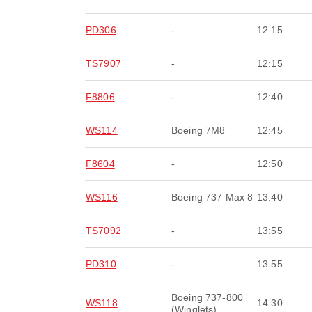
PD306
-
12:15
TS7907
-
12:15
F8806
-
12:40
WS114
Boeing 7M8
12:45
F8604
-
12:50
WS116
Boeing 737 Max 8
13:40
TS7092
-
13:55
PD310
-
13:55
Boeing 737-800
WS118
14:30
(Winglets)