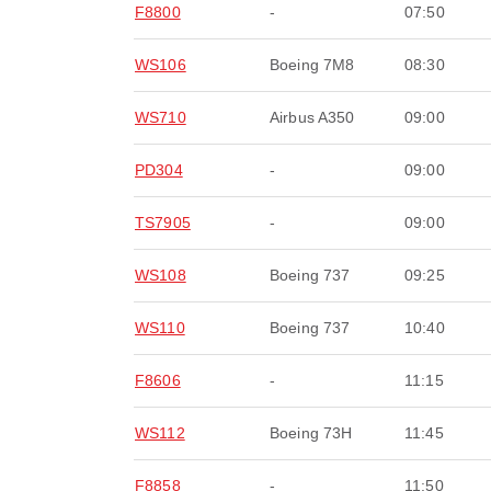
F8800
-
07:50
WS106
Boeing 7M8
08:30
WS710
Airbus A350
09:00
PD304
-
09:00
TS7905
-
09:00
WS108
Boeing 737
09:25
WS110
Boeing 737
10:40
F8606
-
11:15
WS112
Boeing 73H
11:45
F8858
-
11:50