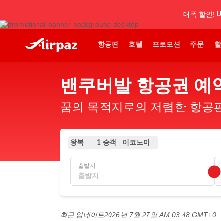
대폭 할인!
U
항공편
호텔
프로모션
주문
할
밴쿠버발 항공권 예
꿈의 목적지로의 저렴한 항공편.
왕복
이코노미
1 승객
출발지
최근 업데이트
2026년 7월 27일 AM 03:48 GMT+0