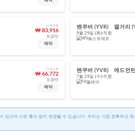
예약
시작으로
밴쿠버 (YVR)
캘거리 (Y
₩ 83,916
9월 29일 (화)
직항
요금/인
웨스트제트
예약
시작으로
밴쿠버 (YVR)
에드먼턴 
₩ 66,772
7월 29일 (수)
직항
요금/인
플레어
예약
수 있으며 사전 통지 없이 변경될 수 있습니다. 우리는 가장 정확하고 