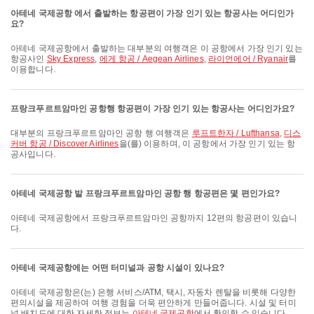
아테네 국제공항 에서 출발하는 항공편이 가장 인기 있는 항공사는 어디인가
요?
아테네 국제공항에서 출발하는 대부분의 여행객은 이 공항에서 가장 인기 있는
항공사인
Sky Express
,
에게 항공 / Aegean Airlines
,
라이언에어 / Ryanair
를
이용합니다.
프랑크푸르트암마인 공항행 항공편이 가장 인기 있는 항공사는 어디인가요?
대부분의 프랑크푸르트암마인 공항 행 여행객은
루프트한자 / Lufthansa
,
디스
커버 항공 / Discover Airlines
을(를) 이용하며, 이 공항에서 가장 인기 있는 항
공사입니다.
아테네 국제공항 발 프랑크푸르트암마인 공항 행 항공편은 몇 편인가요?
아테네 국제공항에서 프랑크푸르트암마인 공항까지 12편의 항공편이 있습니
다.
아테네 국제공항에는 어떤 터미널과 공항 시설이 있나요?
아테네 국제공항은(는) 은행 서비스/ATM, 택시, 자동차 렌탈을 비롯해 다양한
편의시설을 제공하여 여행 경험을 더욱 편안하게 만들어줍니다. 시설 및 터미
널 배치도에 대한 자세한 정보는
아테네 국제공항
에서 확인할 수 있습니다.