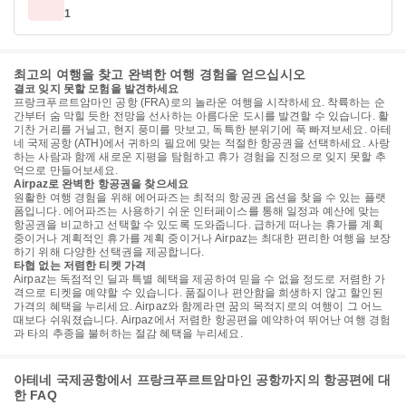
1
최고의 여행을 찾고 완벽한 여행 경험을 얻으십시오
결코 잊지 못할 모험을 발견하세요
프랑크푸르트암마인 공항 (FRA)로의 놀라운 여행을 시작하세요. 착륙하는 순
간부터 숨 막힐 듯한 전망을 선사하는 아름다운 도시를 발견할 수 있습니다. 활
기찬 거리를 거닐고, 현지 풍미를 맛보고, 독특한 분위기에 푹 빠져보세요. 아테
네 국제공항 (ATH)에서 귀하의 필요에 맞는 적절한 항공권을 선택하세요. 사랑
하는 사람과 함께 새로운 지평을 탐험하고 휴가 경험을 진정으로 잊지 못할 추
억으로 만들어보세요.
Airpaz로 완벽한 항공권을 찾으세요
원활한 여행 경험을 위해 에어파즈는 최적의 항공권 옵션을 찾을 수 있는 플랫
폼입니다. 에어파즈는 사용하기 쉬운 인터페이스를 통해 일정과 예산에 맞는
항공권을 비교하고 선택할 수 있도록 도와줍니다. 급하게 떠나는 휴가를 계획
중이거나 계획적인 휴가를 계획 중이거나 Airpaz는 최대한 편리한 여행을 보장
하기 위해 다양한 선택권을 제공합니다.
타협 없는 저렴한 티켓 가격
Airpaz는 독점적인 딜과 특별 혜택을 제공하여 믿을 수 없을 정도로 저렴한 가
격으로 티켓을 예약할 수 있습니다. 품질이나 편안함을 희생하지 않고 할인된
가격의 혜택을 누리세요. Airpaz와 함께라면 꿈의 목적지로의 여행이 그 어느
때보다 쉬워졌습니다. Airpaz에서 저렴한 항공편을 예약하여 뛰어난 여행 경험
과 타의 추종을 불허하는 절감 혜택을 누리세요.
아테네 국제공항에서 프랑크푸르트암마인 공항까지의 항공편에 대
한 FAQ