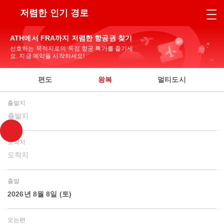
저렴한 인기 경로
ATH에서 FRA까지 저렴한 항공권 찾기
선호하는 목적지로의 독점 항공 특가를 즐기세
요. 지금 예약을 시작하세요!
편도
왕복
멀티도시
출발지
출발지
도착지
도착지
출발
2026년 8월 8일 (토)
오는편